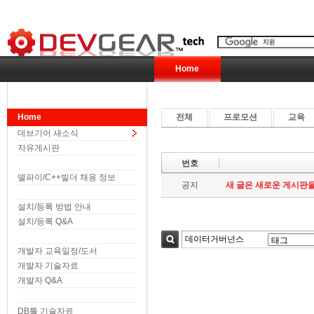
Home
Home
전체
프로모션
교육
데브기어 새소식
자유게시판
번호
델파이/C++빌더 채용 정보
공지
새 글은 새로운 게시판을
설치/등록 방법 안내
설치/등록 Q&A
개발자 교육일정/도서
검색
개발자 기술자료
개발자 Q&A
DB툴 기술자료