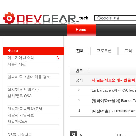
Home
Home
전체
프로모션
교육
데브기어 새소식
자유게시판
번호
델파이/C++빌더 채용 정보
공지
새 글은 새로운 게시판을 이
설치/등록 방법 안내
3
Embarcadero에서 CA Tech
설치/등록 Q&A
2
[델파이/C++빌더] Better
개발자 교육일정/도서
1
[대전/서울] C++Builder 
개발자 기술자료
개발자 Q&A
DB툴 기술자료