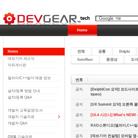
Home
Home
전체
공통
Delphi
데브기어 새소식
InterBase
동영상
도서 
자유게시판
델파이/C++빌더 채용 정보
번호
공지
[DelphiCon 요약] 코드사이트 
설치/등록 방법 안내
iques)
설치/등록 Q&A
공지
[UX Summit 요약] 오른쪽 클릭은
개발자 교육일정/도서
공지
[10.4 시드니] What's NE
개발자 기술자료
개발자 Q&A
공지
RAD스튜디오(델파이,C++빌더
공지
[데브기어 컨설팅] 모바일 
DB툴 기술자료