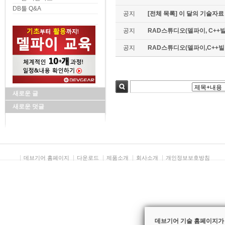
DB툴 Q&A
공지
[전체 목록] 이 달의 기술자료
공지
RAD스튜디오(델파이, C++빌
공지
RAD스튜디오(델파이,C++빌더)
새로운 글
검색
새로운 덧글
데브기어 홈페이지
다운로드
제품소개
회사소개
개인정보보호방침
데브기어 기술 홈페이지가