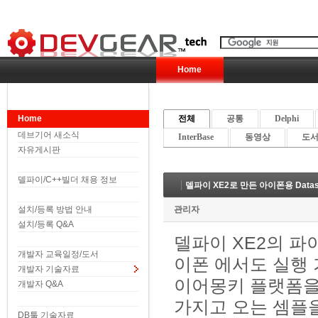
Home
Home
전체
공통
Delphi
데브기어 새소식
InterBase
동영상
도서 
자유게시판
델파이/C++빌더 채용 정보
델파이 XE2로 만든 아이폰용 Datasna
설치/등록 방법 안내
관리자
설치/등록 Q&A
델파이 XE2의 파이
개발자 교육일정/도서
이폰 에서도 실행 
개발자 기술자료
이어몽키 플랫폼을 
개발자 Q&A
가지고 오는 셈플
DB툴 기술자료