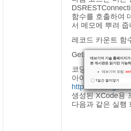
DSRESTConne
함수를 호출하여 
서 메모에 뿌려 줍
레코드 카운트 함
GetRecord 함수
데브기어 기술 홈페이지가
본 게시판은 읽기만 가능하
코딩이 완료되면 X
데브기어 포럼:
wel
아이폰앱 만들기 
1일간 열지않기
http://kb.devgea
생성된 XCode용
다음과 같은 실행