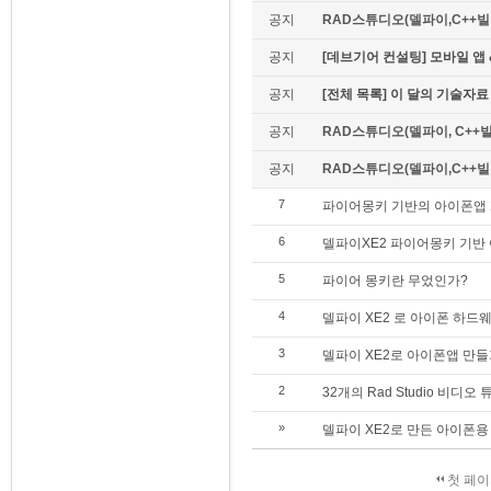
공지
RAD스튜디오(델파이,C++빌더
공지
[데브기어 컨설팅] 모바일 
공지
[전체 목록] 이 달의 기술자료
공지
RAD스튜디오(델파이, C++빌
공지
RAD스튜디오(델파이,C++빌더)
7
파이어몽키 기반의 아이폰앱
6
델파이XE2 파이어몽키 기반
5
파이어 몽키란 무었인가?
4
델파이 XE2 로 아이폰 하드
3
델파이 XE2로 아이폰앱 만
2
32개의 Rad Studio 비디오
»
델파이 XE2로 만든 아이폰용 Dat
첫 페