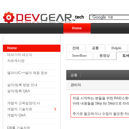
Home
Home
전체
공통
Delphi
데브기어 새소식
InterBase
동영상
도서 
자유게시판
델파이/C++빌더 채용 정보
공통
RAD스튜디오(델파이, C++빌더
설치/등록 방법 안내
관리자
설치/등록 Q&A
처음 시작하는 분들을 위한 RAD스튜
개발자 교육일정/도서
아래 내용들을 Step by Step으로 
개발자 기술자료
추가로 필요하거나 수정이 필
개발자 Q&A
DB툴 기술자료