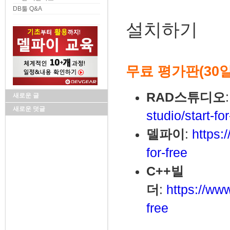
DB툴 Q&A
설치하기
무료 평가판(30
RAD스튜디오
새로운 글
새로운 덧글
studio/start-for
델파이
:
https:
for-free
C++빌
더
:
https://ww
free