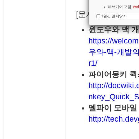
데브기어 포럼:
wel
[문서]
1일간 열지않기
윈도우와 맥 
https://welco
우와-맥-개발의
r1/
파이어몽키 퀵
http://docwik
nkey_Quick_St
델파이 모바일
http://tech.de