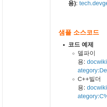
용)
:
tech.devg
샘플 소스코드
코드 예제
델파이
용:
docwik
ategory:De
C++빌더
용:
docwik
ategory: