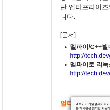
단 엔터프라이즈
니다.
[문서]
델파이/C++
http://tech.de
델파이로 리눅스
http://tech.de
멀티-디바이스 앱
데브기어 기술 홈페이지가
본 게시판은 읽기만 가능하