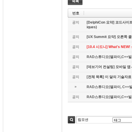
목록
번호
공지
[DelphiCon 요약] 코드사이트 
iques)
공지
[UX Summit 요약] 오른쪽 클릭은
공지
[10.4 시드니] What's NE
공지
RAD스튜디오(델파이,C++빌더
공지
[데브기어 컨설팅] 모바일 
공지
[전체 목록] 이 달의 기술자료
»
RAD스튜디오(델파이, C++빌
공지
RAD스튜디오(델파이,C++빌더)
검색