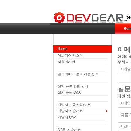
Hom
이메
Home
데브기어 새소식
아이디/
자유게시판
주세요.
델파이/C++빌더 채용 정보
설치/등록 방법 안내
질문
설치/등록 Q&A
회원 정
개발자 교육일정/도서
개발자 기술자료
개발자 Q&A
DB툴 기술자료