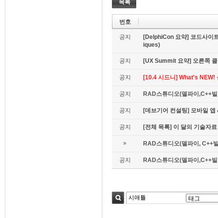
목록
번호
공지
[DelphiCon 요약] 코드사이트 
iques)
공지
[UX Summit 요약] 오른쪽 클릭은
공지
[10.4 시드니] What's NE
공지
RAD스튜디오(델파이,C++빌더
공지
[데브기어 컨설팅] 모바일 
공지
[전체 목록] 이 달의 기술자료
»
RAD스튜디오(델파이, C++빌
공지
RAD스튜디오(델파이,C++빌더)
검색