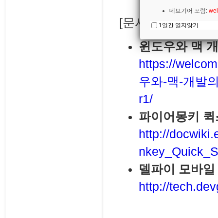
데브기어 포럼:
wel
[문서]
1일간 열지않기
윈도우와 맥 
https://welco
우와-맥-개발의
r1/
파이어몽키 퀵
http://docwik
nkey_Quick_St
델파이 모바일
http://tech.de