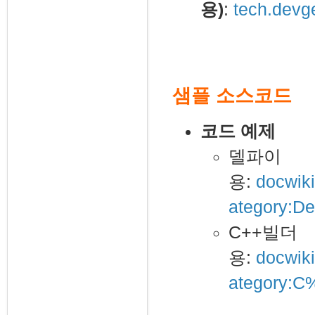
용)
:
tech.devg
샘플 소스코드
코드 예제
델파이
용:
docwik
ategory:De
C++빌더
용:
docwik
ategory: