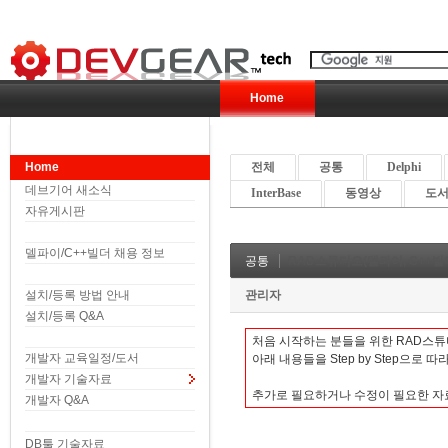
Home
Home
전체
공통
Delphi
데브기어 새소식
InterBase
동영상
도서 
자유게시판
델파이/C++빌더 채용 정보
공통
RAD스튜디오(델파이, C++빌더
설치/등록 방법 안내
관리자
설치/등록 Q&A
처음 시작하는 분들을 위한 RAD스튜
개발자 교육일정/도서
아래 내용들을 Step by Step으로 
개발자 기술자료
추가로 필요하거나 수정이 필
개발자 Q&A
DB툴 기술자료