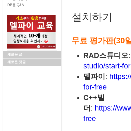
DB툴 Q&A
설치하기
무료 평가판(30
RAD스튜디오
새로운 글
새로운 덧글
studio/start-for
델파이
:
https:
for-free
C++빌
더
:
https://ww
free