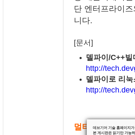
단 엔터프라이즈
니다.
[문서]
델파이/C++
http://tech.de
델파이로 리눅스
http://tech.de
멀티-디바이스 앱
데브기어 기술 홈페이지가
본 게시판은 읽기만 가능하