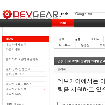
Home
Home
전체
공통
Delphi
데브기어 새소식
InterBase
동영상
도서 
자유게시판
델파이/C++빌더 채용 정보
공통
[데브기어 컨설팅] 모바일 앱
설치/등록 방법 안내
관리자
설치/등록 Q&A
데브기어에서는 아
개발자 교육일정/도서
팅을 지원하고 있
개발자 기술자료
개발자 Q&A
DB툴 기술자료