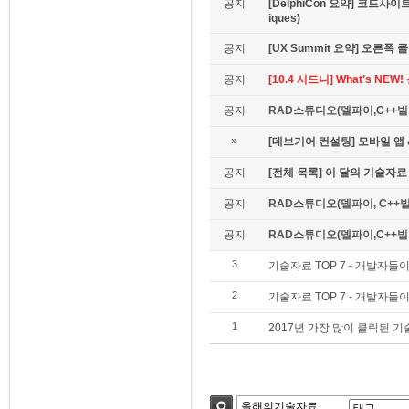
공지
[DelphiCon 요약] 코드사이트 
iques)
공지
[UX Summit 요약] 오른쪽 클릭은
공지
[10.4 시드니] What's NE
공지
RAD스튜디오(델파이,C++빌더
»
[데브기어 컨설팅] 모바일 
공지
[전체 목록] 이 달의 기술자료
공지
RAD스튜디오(델파이, C++빌
공지
RAD스튜디오(델파이,C++빌더)
3
기술자료 TOP 7 - 개발자들
2
기술자료 TOP 7 - 개발자들
1
2017년 가장 많이 클릭된 기술