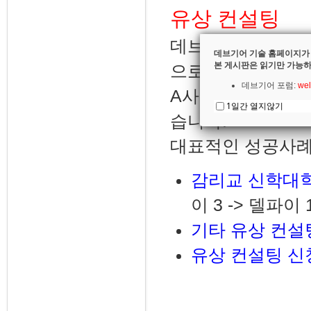
유상 컨설팅
데브기어 마이그레
데브기어 기술 홈페이지가
본 게시판은 읽기만 가능하
으로 마이그레이션
데브기어 포럼:
wel
A사는 4개월로 
1일간 열지않기
습니다.
대표적인 성공사례
감리교 신학대
이 3 -> 델파이
기타 유상 컨설
유상 컨설팅 신