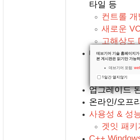
타일 등
컨트롤 개별
새로운 VCL
고해상도 D
대폭 강화된 
데브기어 기술 홈페이지가
본 게시판은 읽기만 가능하
안드로이드 
데브기어 포럼:
wel
iOS와 맥
1일간 열지않기
업그레이드 
온라인/오프라
사용성 & 성능
겟잇 패키
C++ Wind