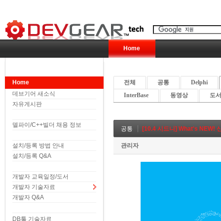
Home
Home
전체
공통
Delphi
데브기어 새소식
InterBase
동영상
도서 
자유게시판
델파이/C++빌더 채용 정보
공통
[10.4 시드니] What's NE
설치/등록 방법 안내
관리자
설치/등록 Q&A
개발자 교육일정/도서
개발자 기술자료
개발자 Q&A
DB툴 기술자료