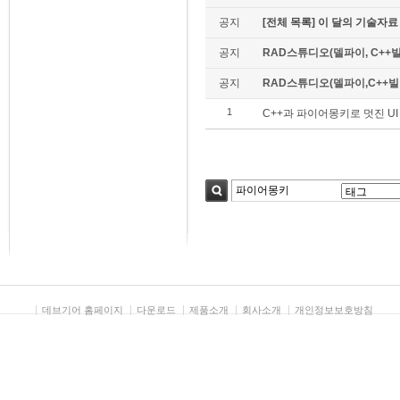
공지
[전체 목록] 이 달의 기술자료
공지
RAD스튜디오(델파이, C++빌
공지
RAD스튜디오(델파이,C++빌더)
1
C++과 파이어몽키로 멋진 U
검색
데브기어 홈페이지
다운로드
제품소개
회사소개
개인정보보호방침