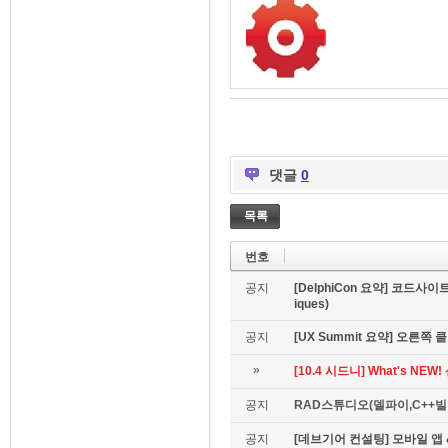
댓글
0
목록
번호
공지
[DelphiCon 요약] 코드사이트 
iques)
공지
[UX Summit 요약] 오른쪽 클릭은
»
[10.4 시드니] What's NE
공지
RAD스튜디오(델파이,C++빌더
공지
[데브기어 컨설팅] 모바일 