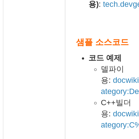
용)
:
tech.devg
샘플 소스코드
코드 예제
델파이
용:
docwik
ategory:De
C++빌더
용:
docwik
ategory: