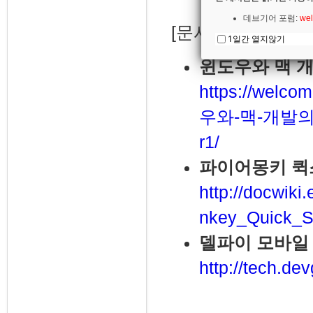
데브기어 포럼:
wel
[문서]
1일간 열지않기
윈도우와 맥 
https://welco
우와-맥-개발의
r1/
파이어몽키 퀵
http://docwik
nkey_Quick_St
델파이 모바일
http://tech.de