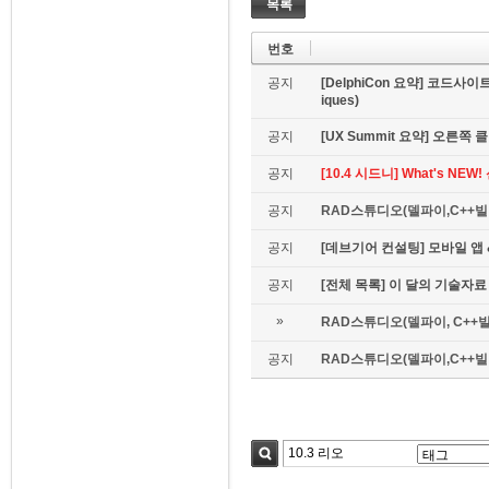
목록
번호
공지
[DelphiCon 요약] 코드사이트 
iques)
공지
[UX Summit 요약] 오른쪽 클릭은
공지
[10.4 시드니] What's NE
공지
RAD스튜디오(델파이,C++빌더
공지
[데브기어 컨설팅] 모바일 
공지
[전체 목록] 이 달의 기술자료
»
RAD스튜디오(델파이, C++빌
공지
RAD스튜디오(델파이,C++빌더)
검색