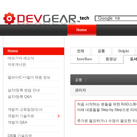
Home
Home
전체
공통
Delphi
데브기어 새소식
InterBase
동영상
도서 
자유게시판
델파이/C++빌더 채용 정보
공통
RAD스튜디오(델파이, C++빌더
설치/등록 방법 안내
관리자
설치/등록 Q&A
처음 시작하는 분들을 위한 RAD스튜
개발자 교육일정/도서
아래 내용들을 Step by Step으로 
개발자 기술자료
추가로 필요하거나 수정이 필
개발자 Q&A
DB툴 기술자료