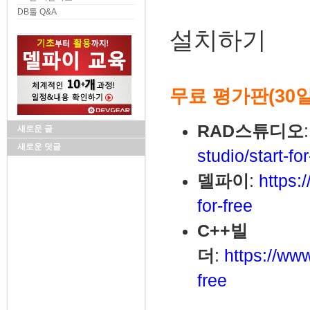
DB툴 Q&A
설치하기
무료 평가판(30
RAD스튜디오
새로운 글
새로운 덧글
studio/start-for
델파이
:
https:
for-free
C++빌
더
:
https://ww
free