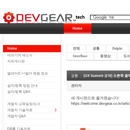
Home
Home
전체
공통
Delphi
데브기어 새소식
InterBase
동영상
도서 
자유게시판
델파이/C++빌더 채용 정보
공통
[UX Summit 요약] 오른쪽 클릭은 
설치/등록 방법 안내
관리자
설치/등록 Q&A
새 게시판으로 옮겨졌습니다:
https://welcome.devgear.co.k
개발자 교육일정/도서
개발자 기술자료
개발자 Q&A
DB툴 기술자료