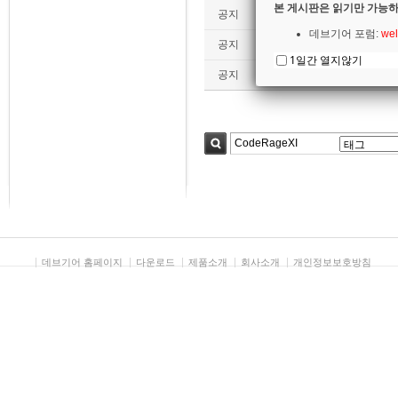
본 게시판은 읽기만 가능하
공지
[전체 목록] 이 달의 기술자료
데브기어 포럼:
wel
공지
RAD스튜디오(델파이, C++빌
1일간 열지않기
공지
RAD스튜디오(델파이,C++빌더)
검색
데브기어 홈페이지
다운로드
제품소개
회사소개
개인정보보호방침