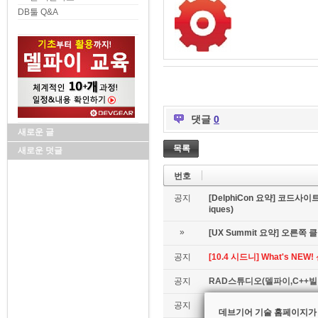
DB툴 Q&A
댓글
0
새로운 글
목록
새로운 덧글
번호
공지
[DelphiCon 요약] 코드사이트 
iques)
»
[UX Summit 요약] 오른쪽 클릭은
공지
[10.4 시드니] What's NE
공지
RAD스튜디오(델파이,C++빌더
공지
[데브기어 컨설팅] 모바일 
데브기어 기술 홈페이지가