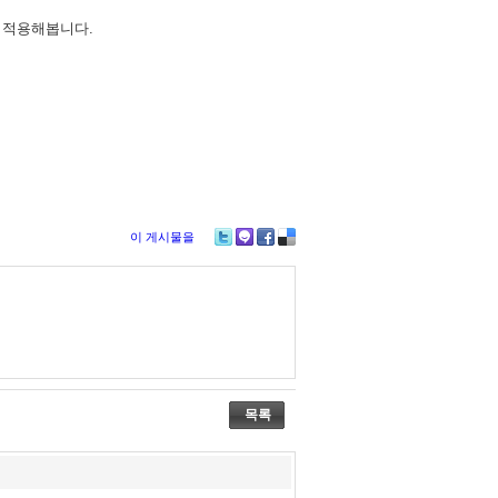
 적용해봅니다.
이 게시물을
Tw
M
Fa
De
itte
e2
ce
lici
r
da
bo
ou
y
ok
s
목록