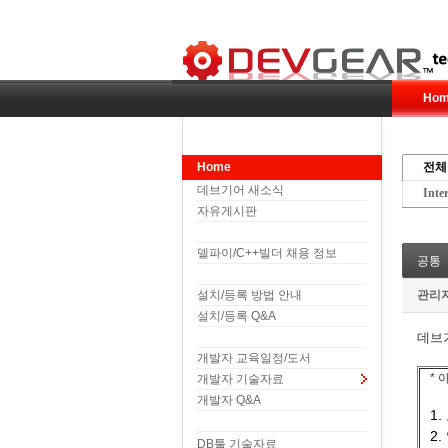
Hom
Home
전체
데브기어 새소식
Inte
자유게시판
델파이/C++빌더 채용 정보
공통
설치/등록 방법 안내
관리
설치/등록 Q&A
데브
개발자 교육일정/도서
*
개발자 기술자료
개발자 Q&A
1.
2.
DB툴 기술자료