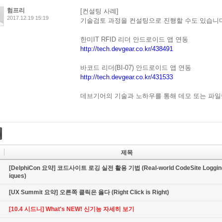
험프리
[컨설팅 사례]
2017.12.19 15:19
기술검토 과정을 컨설팅으로 진행할 수도 있습니다
한미IT RFID 리더 안드로이드 앱 연동
http://tech.devgear.co.kr/438491
바코드 리더(BI-07) 안드로이드 앱 연동
http://tech.devgear.co.kr/431533
데브기어의 기술과 노하우를 통해 데모 또는 파일
제목
[DelphiCon 요약] 코드사이트 로깅 실전 활용 기법 (Real-world CodeSite Loggin
iques)
[UX Summit 요약] 오른쪽 클릭은 옳다 (Right Click is Right)
[10.4 시드니] What's NEW! 신기능 자세히 보기