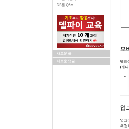
DB툴 Q&A
모
새로운 글
새로운 덧글
델파이
(게다
업
업그
해결