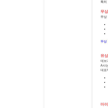
특히
무상
무상 
무상
유상
데브
A사
대표
마이