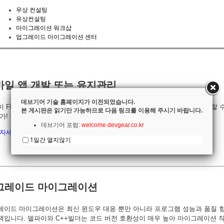
무상 컨설팅
유상컨설팅
마이그레이션 워크샵
업그레이드 마이그레이션 센터
바일 앱 개발 또는 유지관리
데브기어 기술 홈페이지가 이전되었습니다.
 FMX(파이어몽키)는 쉽게 배워 수준 높은 멀티-플랫폼 앱을 빠르게 개발할 
본 게시판은 읽기만 가능하므로 다음 링크를 이용해 주시기 바랍니다.
가! 안드로이드, iOS, 윈도우, 맥 앱을 단일 소스 코드에서 빌드합니다)
데브기어 포럼:
welcome.devgear.co.kr
자세히 보기:
tech.devgear.co.kr/410312
1일간 열지않기
그레이드 마이그레이션
레이드 마이그레이션은 최신 윈도우 대응 뿐만 아니라 프로그램 성능과 품질 
책입니다. 델파이와 C++빌더는 코드 버전 호환성이 매우 높아 마이그레이션 