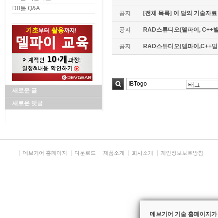
DB툴 Q&A
공지
[전체 목록] 이 달의 기술자료
공지
RAD스튜디오(델파이, C++빌
공지
RAD스튜디오(델파이,C++빌더)
새로운 글
검색
새로운 덧글
데브기어 홈페이지
다운로드
제품소개
회사소개
개인정보보호방침
데브기어 기술 홈페이지가