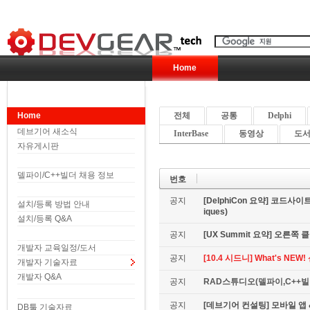
Home
Home
전체
공통
Delphi
데브기어 새소식
InterBase
동영상
도서 
자유게시판
델파이/C++빌더 채용 정보
번호
공지
[DelphiCon 요약] 코드사이트 
설치/등록 방법 안내
iques)
설치/등록 Q&A
공지
[UX Summit 요약] 오른쪽 클릭은
개발자 교육일정/도서
공지
[10.4 시드니] What's NE
개발자 기술자료
개발자 Q&A
공지
RAD스튜디오(델파이,C++빌더
공지
[데브기어 컨설팅] 모바일 
DB툴 기술자료