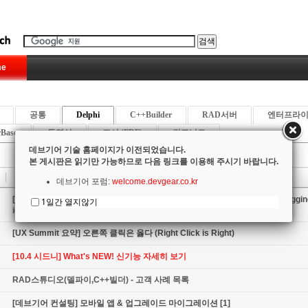
e
공통
Delphi
C++Builder
RAD서버
엔터프라
rBase
동영상
도서 (PDF)
컴포넌트
데브기어 기술 홈페이지가 이전되었습니다.
본 게시판은 읽기만 가능하므로 다음 링크를 이용해 주시기 바랍니다.
제목
데브기어 포럼:
welcome.devgear.co.kr
[DelphiCon 요약] 코드사이트 로깅 실전 활용 기법 (Real-world CodeSite Loggin
1일간 열지않기
iques)
[UX Summit 요약] 오른쪽 클릭은 옳다 (Right Click is Right)
[10.4 시드니] What's NEW! 신기능 자세히 보기
RAD스튜디오(델파이,C++빌더) - 고객 사례 목록
[데브기어 컨설팅] 모바일 앱 & 업그레이드 마이그레이션
[1]