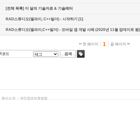
[전체 목록] 이 달의 기술자료 & 기술레터
RAD스튜디오(델파이, C++빌더) - 시작하기
[1]
RAD스튜디오(델파이,C++빌더) - 모바일 앱 개발 사례 (2020년 11월 업데이트 됨)
1
첫 페이지
끝 페이지
검색
태그
회사소개
개인정보보호방침