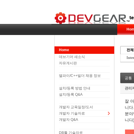
Hom
Home
전체
데브기어 새소식
Inte
자유게시판
델파이/C++빌더 채용 정보
공통
설치/등록 방법 안내
관리
설치/등록 Q&A
잘 
개발자 교육일정/도서
니다
개발자 기술자료
분야
개발자 Q&A
니다
DB툴 기술자료