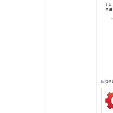
위의
모바
첨부 [