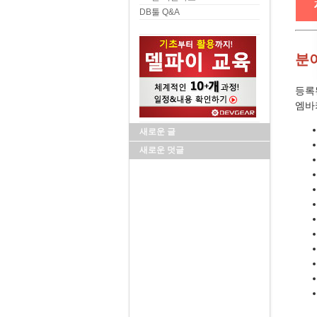
DB툴 Q&A
분
등록
엠바
새로운 글
새로운 덧글