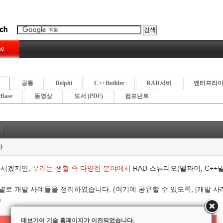
e
공통
Delphi
C++Builder
RAD서버
엔터프라
rBase
동영상
도서 (PDF)
컴포넌트
RAD스튜디오(델파이,C++빌더) - 고객 사례 목록
자
아시겠지만,
우리는 생활 속 다양한 분야에서
RAD 스튜디오(델파이, C+
.
별로 개발 사례들을 정리하였습니다. (여기에 공유할 수 있도록, [
개발 사
)
데브기어 기술 홈페이지가 이전되었습니다.