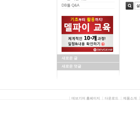
DB툴 Q&A
검색
새로운 글
새로운 덧글
데브기어 홈페이지
다운로드
제품소개