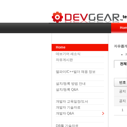
Hom
자유롭게
Home
데브기어 새소식
자유게시판
전체
델파이/C++빌더 채용 정보
번호
설치/등록 방법 안내
설치/등록 Q&A
공지
공지
개발자 교육일정/도서
개발자 기술자료
1
개발자 Q&A
DB툴 기술자료