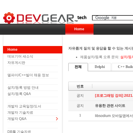
Home
자유롭게 질의 및 응답을 할 수 있는 게시
Home
데브기어 새소식
제품설치/등록 오류 문의:
설치/등
자유게시판
전체
Delphi
C++ Buil
델파이/C++빌더 채용 정보
번호
설치/등록 방법 안내
설치/등록 Q&A
공지
[프로그래밍 강의] 2021.6
공지
유용한 관련 사이트
개발자 교육일정/도서
개발자 기술자료
1
libsodium 모바일앱에
개발자 Q&A
DB툴 기술자료