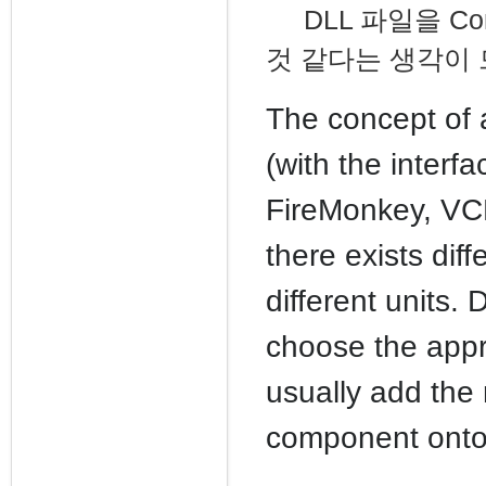
DLL 파일을 Co
것 같다는 생각이 
The concept of a
(with the interf
FireMonkey, VCL
there exists dif
different units.
choose the appr
usually add the 
component onto 