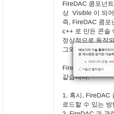
FireDAC 콤포넌
상 Visible 이
즉, FireDAC 
c++ 로 만든 콘
정상적으로 동작되
그외의 다른 콤포
데브기어 기술 홈페이지가
본 게시판은 읽기만 가능하
데브기어 포럼:
wel
FireDAC 콤포
1일간 열지않기
같습니다.
1. 혹시, Fire
로드할 수 있는 방
2. FireDAC 과