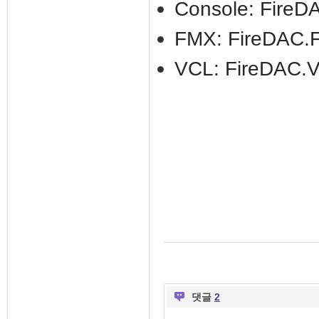
Console: FireD
FMX: FireDAC.
VCL: Fir
eDAC.V
댓글
2