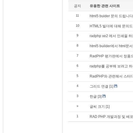
공지
유용한 관련 사이트
11
html5 buider 문의 드립니다
10
HTML5 빌더에 대해 문의
9
radphp xe2 에서 인쇄을
8
html5 builder에서 h
7
RadPHP 평가판에서 정품
6
radphp를 공부해 보려고 하
5
RadPHP와 관련해서 스터
4
그리드 연결
[1]
3
한글
[3]
»
글씨 크기
[1]
1
RAD PHP 개발과정 및 배