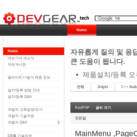
Home
자유롭게 질의 및 응
Home
데브기어 새소식
큰 도움이 됩니다.
자유게시판
제품설치/등록 오
델파이/C++빌더 채용 정보
전체
Delphi
C++ Buil
설치/등록 방법 안내
설치/등록 Q&A
RadPHP
글씨 크기
개발자 교육일정/도서
개발자 기술자료
모든길
개발자 Q&A
MainMenu ,Pa
DB툴 기술자료