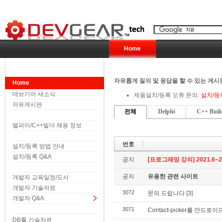
Home
자유롭게 질의 및 응답을 할 수 있는 게시
Home
데브기어 새소식
제품설치/등록 오류 문의:
설치/등
자유게시판
전체
Delphi
C++ Buil
델파이/C++빌더 채용 정보
번호
설치/등록 방법 안내
설치/등록 Q&A
공지
[프로그래밍 강의] 2021.6~2
공지
유용한 관련 사이트
개발자 교육일정/도서
개발자 기술자료
3072
문의 드립니다
[3]
개발자 Q&A
3071
Contact-picker를 안
DB툴 기술자료