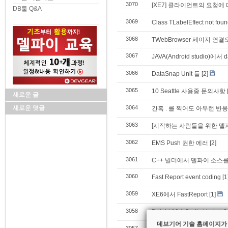
3070
[XE7] 클라이언트의 요청에
DB툴 Q&A
3069
Class TLabelEffect not fou
3068
TWebBrowser 페이지 연
3067
JAVA(Android studio)에서
3066
DataSnap Unit 들
[2]
3065
10 Seattle 사용중 문의사항
새로운 글
새로운 덧글
3064
간혹 . 를 찍어도 아무런 반응
3063
[시작하는 사람들을 위한 델파이 
3062
EMS Push 권한 에러
[2]
3061
C++ 빌더에서 델파이 소스
3060
Fast Report event coding
[1
3059
XE6에서 FastReport
[1]
3058
Delphi 10.1 Berlin Upda
데브기어 기술 홈페이지가