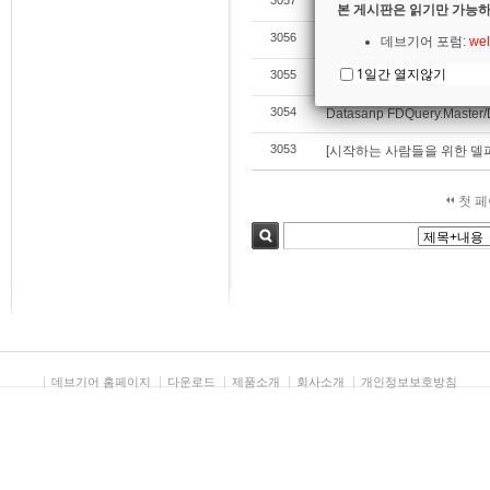
3057
[시작하는 사람들을 위한 델파이 
본 게시판은 읽기만 가능하
3056
radsetver 10.2 ios 개발 
데브기어 포럼:
wel
1일간 열지않기
3055
갑자기 GetIt연결이 안 됩니다
3054
Datasanp FDQuery.Maste
3053
[시작하는 사람들을 위한 델파이 
첫 
검색
데브기어 홈페이지
다운로드
제품소개
회사소개
개인정보보호방침