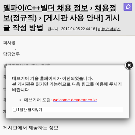
델파이/C++빌더 채용 정보
›
채용정
보(정규직)
› [게시판 사용 안내] 게시
글 작성 방법
관리자 | 2012.04.05 22:44:18 |
메뉴 건너뛰기
회사명
.
담당업무
.
경력여부(신입 또는 경력)
.
채용 인원
데브기어 기술 홈페이지가 이전되었습니다.
.
본 게시판은 읽기만 가능하므로 다음 링크를 이용해 주시기
근무 지역
바랍니다.
.
채용 마감 일자
데브기어 포럼:
welcome.devgear.co.kr
2016-12-15
1일간 열지않기
채용 정보 링크
게시판에서 제공하는 정보