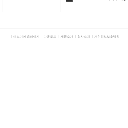
검색
데브기어 홈페이지
다운로드
제품소개
회사소개
개인정보보호방침