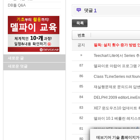
DB툴 Q&A
댓글
1
목록
번호
공지
필독: 설치 횟수 증가 방법 안내 (Re
»
Teechart Lite에서 Serie
새로운 글
87
델파이로 아랍어 프로그램 
새로운 덧글
86
Class TLineSeries not foun
85
재실행문제로 문의드려 답
84
DELPHI 2009 editorLin
83
XE7 윈도우즈10 업데이트 
82
델파이 10.1 베를린 레지스
81
델파이 XE5 관련 질문
[1]
데브기어 기술 홈페이지가
80
XE6 실행 시 rtl200.bpl 관