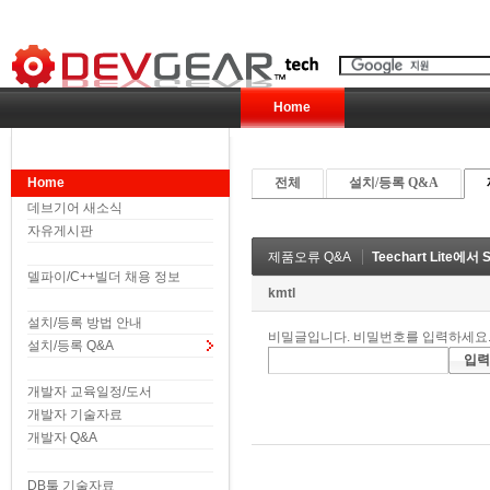
Home
Home
전체
설치/등록 Q&A
데브기어 새소식
자유게시판
제품오류 Q&A
Teechart Lite에서
델파이/C++빌더 채용 정보
kmtl
설치/등록 방법 안내
비밀글입니다. 비밀번호를 입력하세요
설치/등록 Q&A
개발자 교육일정/도서
개발자 기술자료
개발자 Q&A
DB툴 기술자료