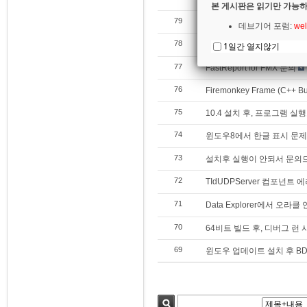
본 게시판은 읽기만 가능하
79
컴파일 시 Fatal Error
[1]
데브기어 포럼:
wel
78
Windows 10 Creator U
1일간 열지않기
77
FastReport for FMX 문의
76
Firemonkey Frame (C++ Bu
75
10.4 설치 후, 프로그램 실행오류
74
윈도우8에서 한글 표시 문제
73
설치후 실행이 안되서 문의
72
TIdUDPServer 컴포넌트 
71
Data Explorer에서 오라클
70
64비트 빌드 후, 디버그 런 
69
윈도우 업데이트 설치 후 BD