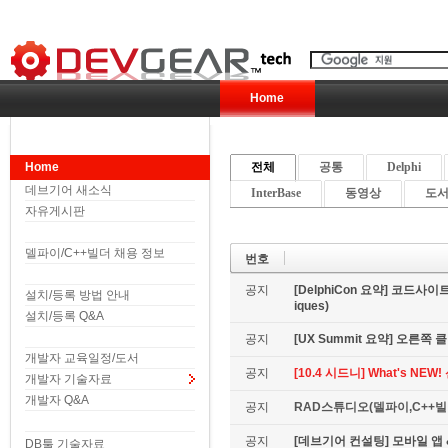
Home
Home
전체
공통
Delphi
데브기어 새소식
InterBase
동영상
도서 
자유게시판
델파이/C++빌더 채용 정보
번호
공지
[DelphiCon 요약] 코드사이트 
설치/등록 방법 안내
iques)
설치/등록 Q&A
공지
[UX Summit 요약] 오른쪽 클릭은
개발자 교육일정/도서
공지
[10.4 시드니] What's NE
개발자 기술자료
개발자 Q&A
공지
RAD스튜디오(델파이,C++빌더
공지
[데브기어 컨설팅] 모바일 
DB툴 기술자료