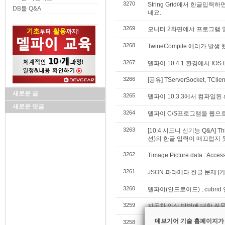
3270
String Grid에서 한글
DB툴 Q&A
네요.
3269
모니터 2화면에서 프로그램 
3268
TwineCompile 에러가 발
3267
델파이 10.4.1 환경에서 IOS 
3266
[공유] TServerSocket, T
새로운 글
3265
델파이 10.3.3에서 컴파일된
새로운 덧글
3264
델파이 C/S프로그램을 웹으
3263
[10.4 시드니 신기능 Q&A] T
션)의 한글 입력이 매끄럽지 
3262
Timage Picture.data : Acce
3261
JSON 파라메타 한글 문제
[2]
3260
델파이(안드로이드) , cubrid
3259
자동차 인식 방법에 대한 질
데브기어 기술 홈페이지가
3258
델파이 10.4 patch하니 실