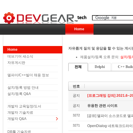
Home
자유롭게 질의 및 응답을 할 수 있는 게시
Home
데브기어 새소식
제품설치/등록 오류 문의:
설치/등
자유게시판
전체
Delphi
C++ Buil
델파이/C++빌더 채용 정보
번호
설치/등록 방법 안내
설치/등록 Q&A
공지
[프로그래밍 강의] 2021.6~20
공지
유용한 관련 사이트
개발자 교육일정/도서
개발자 기술자료
3272
[공유] 델파이 소스코드로 델
개발자 Q&A
3271
OpenDialog 네트워크드
DB툴 기술자료