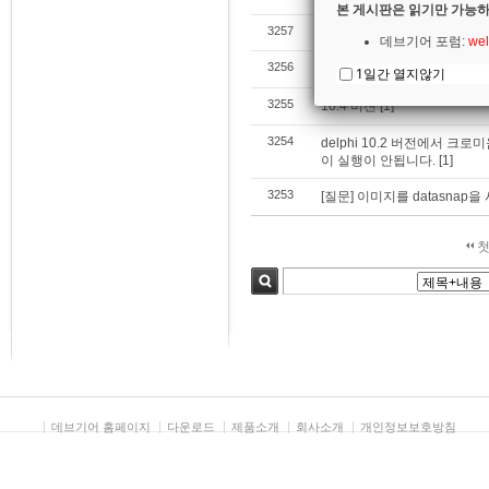
본 게시판은 읽기만 가능하
3257
UC-win/Road에서 앞차와
데브기어 포럼:
wel
3256
[질문] SMS 문자보내기 창
1일간 열지않기
3255
10.4 버젼
[1]
3254
delphi 10.2 버전에서 크
이 실행이 안됩니다.
[1]
3253
[질문] 이미지를 datasna
첫
검색
데브기어 홈페이지
다운로드
제품소개
회사소개
개인정보보호방침