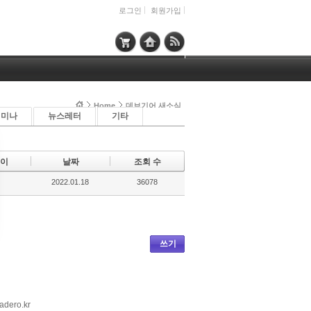
로그인
회원가입
Home
데브기어 새소식
세미나
뉴스레터
기타
이
날짜
조회 수
2022.01.18
36078
쓰기
dero.kr