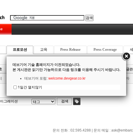
e
프로모션
교육
Press Release
Press Coverage
데브기어 기술 홈페이지가 이전되었습니다.
호
제목
글쓴
본 게시판은 읽기만 가능하므로 다음 링크를 이용해 주시기 바랍니다.
지
새 글은 새로운 게시판을 이용해 주세요!
데브기어 포럼:
welcome.devgear.co.kr
관리자
1일간 열지않기
첫 페이지
1
끝 페이지
검색
태그
문의 전화 : 02.595.4288 | 문의 메일 : ask@embarca