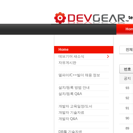
Hom
Home
전체
데브기어 새소식
자유게시판
번호
델파이/C++빌더 채용 정보
공지
설치/등록 방법 안내
93
설치/등록 Q&A
92
개발자 교육일정/도서
91
개발자 기술자료
90
개발자 Q&A
89
DB툴 기술자료