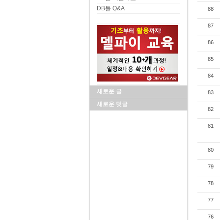
DB툴 Q&A
88
87
86
85
84
새로운 글
83
새로운 덧글
82
81
80
79
78
77
76