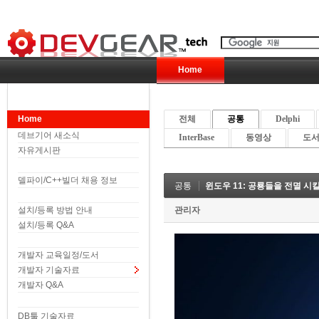
Home
Home
전체
공통
Delphi
데브기어 새소식
InterBase
동영상
도서 
자유게시판
델파이/C++빌더 채용 정보
공통
윈도우 11: 공룡들을 전멸 시
설치/등록 방법 안내
관리자
설치/등록 Q&A
개발자 교육일정/도서
개발자 기술자료
개발자 Q&A
DB툴 기술자료