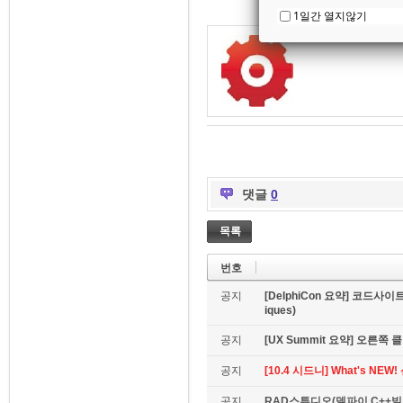
1일간 열지않기
댓글
0
목록
번호
공지
[DelphiCon 요약] 코드사이트 
iques)
공지
[UX Summit 요약] 오른쪽 클릭은
공지
[10.4 시드니] What's NE
공지
RAD스튜디오(델파이,C++빌더