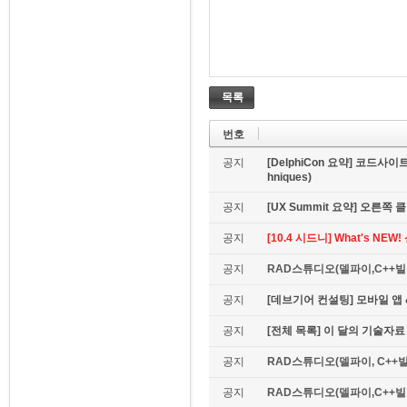
목록
번호
공지
[DelphiCon 요약] 코드사이트 
hniques)
공지
[UX Summit 요약] 오른쪽 클릭은
공지
[10.4 시드니] What's NE
공지
RAD스튜디오(델파이,C++빌더
공지
[데브기어 컨설팅] 모바일 
공지
[전체 목록] 이 달의 기술자료
공지
RAD스튜디오(델파이, C++빌
공지
RAD스튜디오(델파이,C++빌더)