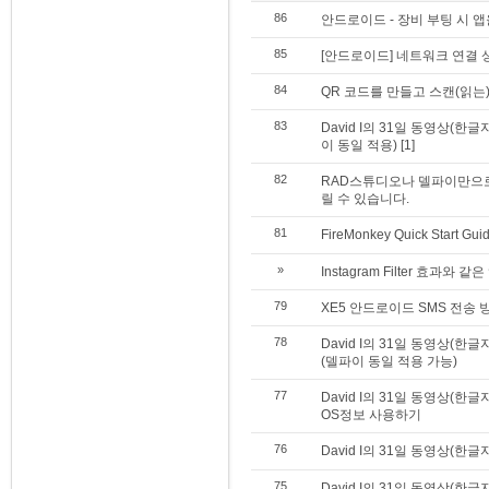
86
안드로이드 - 장비 부팅 시 
85
[안드로이드] 네트워크 연결 
84
QR 코드를 만들고 스캔(읽는
83
David I의 31일 동영상(
이 동일 적용)
[1]
82
RAD스튜디오나 델파이만으로 
릴 수 있습니다.
81
FireMonkey Quick Start Gui
»
Instagram Filter 효과와 
79
XE5 안드로이드 SMS 전송 
78
David I의 31일 동영상(
(델파이 동일 적용 가능)
77
David I의 31일 동영상(
OS정보 사용하기
76
David I의 31일 동영상(한
75
David I의 31일 동영상(