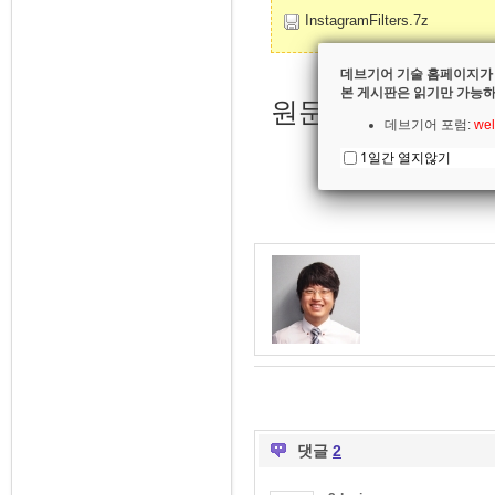
InstagramFilters.7z
데브기어 기술 홈페이지가
본 게시판은 읽기만 가능하
원문 :
http://blog.
데브기어 포럼:
wel
1일간 열지않기
댓글
2