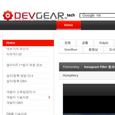
Home
Home
전체
공통
Delphi
데브기어 새소식
InterBase
동영상
도서 
자유게시판
델파이/C++빌더 채용 정보
Firemonkey
Instagram Filter
Humphery
설치/등록 방법 안내
설치/등록 Q&A
개발자 교육일정/도서
개발자 기술자료
개발자 Q&A
DB툴 기술자료