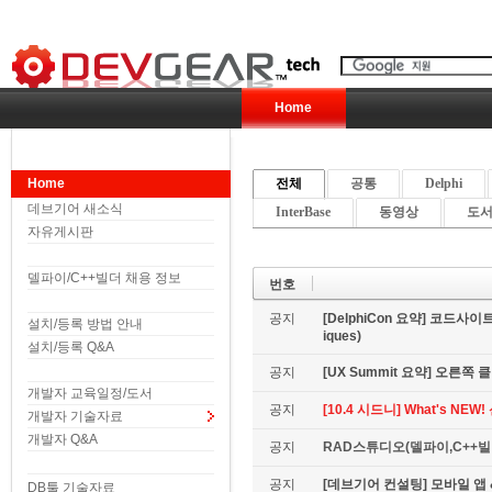
Home
Home
전체
공통
Delphi
데브기어 새소식
InterBase
동영상
도서 
자유게시판
델파이/C++빌더 채용 정보
번호
공지
[DelphiCon 요약] 코드사이트 
설치/등록 방법 안내
iques)
설치/등록 Q&A
공지
[UX Summit 요약] 오른쪽 클릭은
개발자 교육일정/도서
공지
[10.4 시드니] What's NE
개발자 기술자료
개발자 Q&A
공지
RAD스튜디오(델파이,C++빌더
공지
[데브기어 컨설팅] 모바일 
DB툴 기술자료