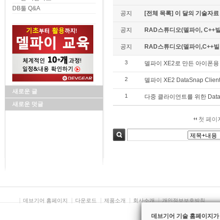
DB툴 Q&A
공지
[전체 목록] 이 달의 기술자료
공지
RAD스튜디오(델파이, C++빌
공지
RAD스튜디오(델파이,C++빌더)
3
델파이 XE2로 만든 아이폰용 Dat
2
델파이 XE2 DataSnap Clie
새로운 글
1
다중 클라이언트를 위한 Data
새로운 덧글
첫 페이
검색
데브기어 홈페이지
다운로드
제품소개
회사소개
개인정보보호방침
데브기어 기술 홈페이지가