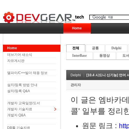
Home
Home
전체
공통
Delphi
데브기어 새소식
InterBase
동영상
도서 
자유게시판
델파이/C++빌더 채용 정보
Delphi
[10.4 시드니 신기능] 언어 서버
설치/등록 방법 안내
관리자
설치/등록 Q&A
이 글은
엠바카데
개발자 교육일정/도서
콜' 일부를 정리
개발자 기술자료
개발자 Q&A
원문 링크 :
htt
DB툴 기술자료