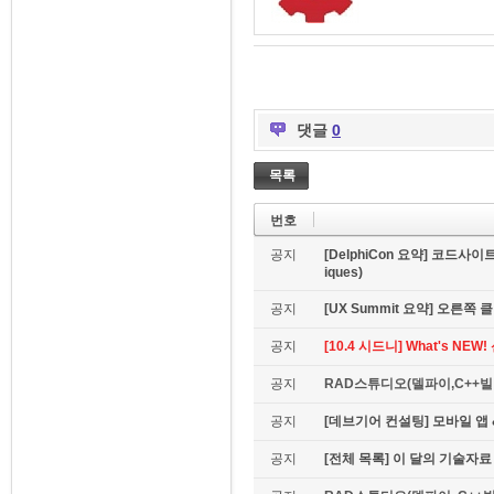
댓글
0
목록
번호
공지
[DelphiCon 요약] 코드사이트 
iques)
공지
[UX Summit 요약] 오른쪽 클릭은
공지
[10.4 시드니] What's NE
공지
RAD스튜디오(델파이,C++빌더
공지
[데브기어 컨설팅] 모바일 
공지
[전체 목록] 이 달의 기술자료