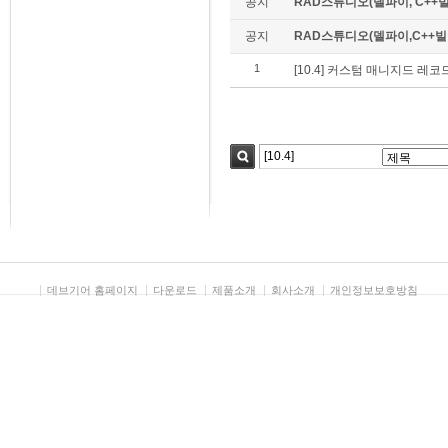
공지
RAD스튜디오(델파이, C++빌
공지
RAD스튜디오(델파이,C++빌더)
1
[10.4] 커스텀 매니지드 레코드(C
검색
데브기어 홈페이지
다운로드
제품소개
회사소개
개인정보보호방침