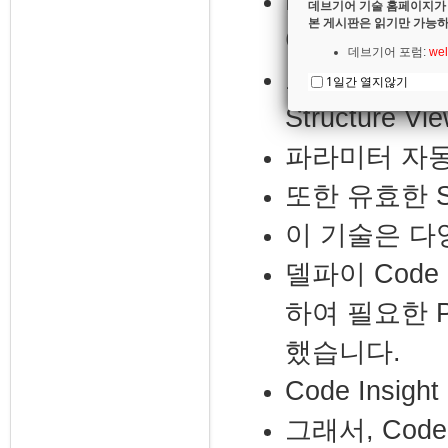
LSP
방식은 
데브기어 기술 홈페이지가
본 게시판은 읽기만 가능하
에도 코드를 
데브기어 포럼:
wel
코드에 오류
1일간 열지않기
Structure Vi
파라미터 자
또한 유효한
S
이 기술은 다
델파이
Code 
하여 필요한
P
했습니다
.
Code Insight
그래서
, Code