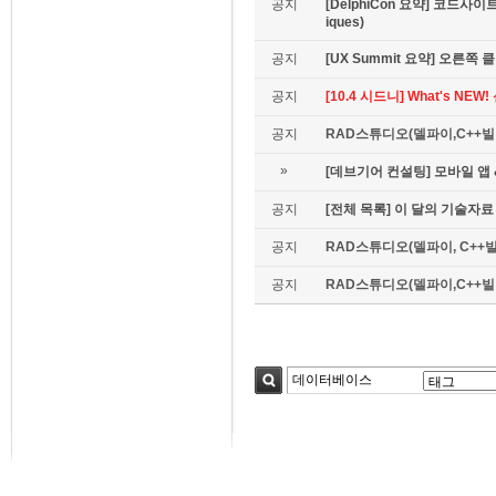
공지
[DelphiCon 요약] 코드사이트 
iques)
공지
[UX Summit 요약] 오른쪽 클릭은
공지
[10.4 시드니] What's NE
공지
RAD스튜디오(델파이,C++빌더
»
[데브기어 컨설팅] 모바일 
공지
[전체 목록] 이 달의 기술자료
공지
RAD스튜디오(델파이, C++빌
공지
RAD스튜디오(델파이,C++빌더)
검색