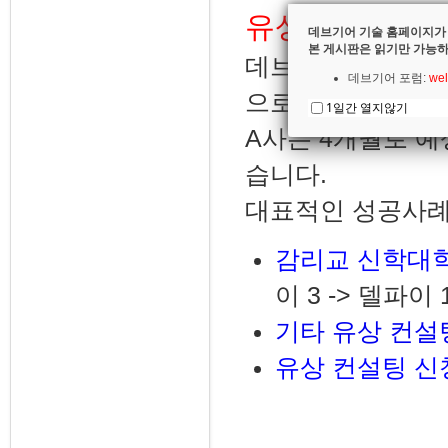
유상 컨설팅
데브기어 기술 홈페이지가
본 게시판은 읽기만 가능하
데브기어 마이그레
데브기어 포럼:
wel
으로 마이그레이션
1일간 열지않기
A사는 4개월로 
습니다.
대표적인 성공사례
감리교 신학대
이 3 -> 델파이
기타 유상 컨설
유상 컨설팅 신