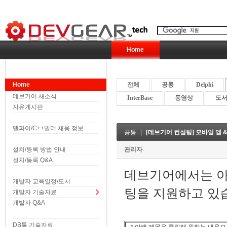
Home
Home
전체
공통
Delphi
데브기어 새소식
InterBase
동영상
도서 
자유게시판
델파이/C++빌더 채용 정보
공통
[데브기어 컨설팅] 모바일 앱
설치/등록 방법 안내
관리자
설치/등록 Q&A
데브기어에서는 아
개발자 교육일정/도서
팅을 지원하고 있
개발자 기술자료
개발자 Q&A
DB툴 기술자료