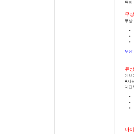
특히
무상
무상 
무상
유상
데브
A사
대표
마이