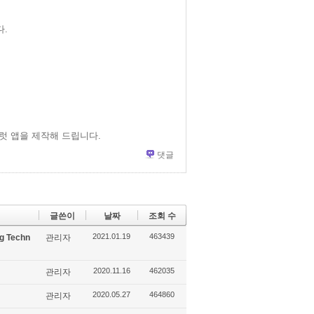
.
럿 앱을 제작해 드립니다.
댓글
글쓴이
날짜
조회 수
2021.01.19
463439
g Techn
관리자
2020.11.16
462035
관리자
2020.05.27
464860
관리자