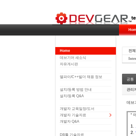
Hom
Home
전체
데브기어 새소식
Inte
자유게시판
델파이/C++빌더 채용 정보
공통
설치/등록 방법 안내
관리
설치/등록 Q&A
데브
개발자 교육일정/도서
*
개발자 기술자료
개발자 Q&A
1.
2.
DB툴 기술자료