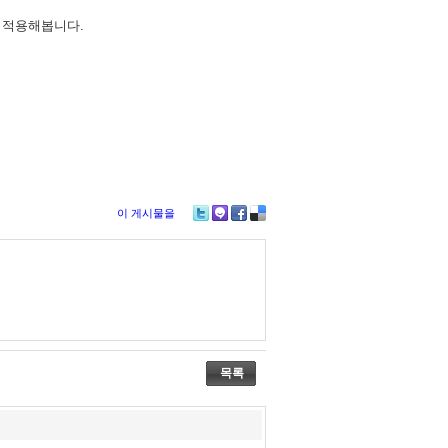
 적용해봅니다.
이 게시물을
Tw
M
Fa
De
itte
e2
ce
lici
r
da
bo
ou
y
ok
s
목록