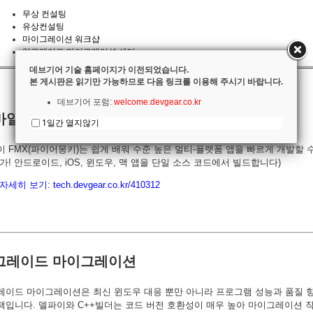
무상 컨설팅
유상컨설팅
마이그레이션 워크샵
업그레이드 마이그레이션 센터
데브기어 기술 홈페이지가 이전되었습니다.
본 게시판은 읽기만 가능하므로 다음 링크를 이용해 주시기 바랍니다.
데브기어 포럼:
welcome.devgear.co.kr
바일 앱 개발 또는 유지관리
1일간 열지않기
 FMX(파이어몽키)는 쉽게 배워 수준 높은 멀티-플랫폼 앱을 빠르게 개발할 
가! 안드로이드, iOS, 윈도우, 맥 앱을 단일 소스 코드에서 빌드합니다)
자세히 보기:
tech.devgear.co.kr/410312
그레이드 마이그레이션
레이드 마이그레이션은 최신 윈도우 대응 뿐만 아니라 프로그램 성능과 품질 
책입니다. 델파이와 C++빌더는 코드 버전 호환성이 매우 높아 마이그레이션 