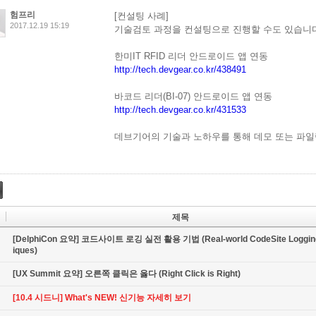
험프리
[컨설팅 사례]
2017.12.19 15:19
기술검토 과정을 컨설팅으로 진행할 수도 있습니다
한미IT RFID 리더 안드로이드 앱 연동
http://tech.devgear.co.kr/438491
바코드 리더(BI-07) 안드로이드 앱 연동
http://tech.devgear.co.kr/431533
데브기어의 기술과 노하우를 통해 데모 또는 파일
제목
[DelphiCon 요약] 코드사이트 로깅 실전 활용 기법 (Real-world CodeSite Loggin
iques)
[UX Summit 요약] 오른쪽 클릭은 옳다 (Right Click is Right)
[10.4 시드니] What's NEW! 신기능 자세히 보기