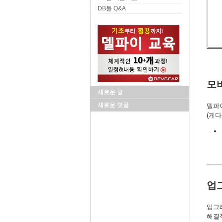
DB툴 Q&A
모
새로운 글
새로운 덧글
델파이
(게다
업
업그
해결