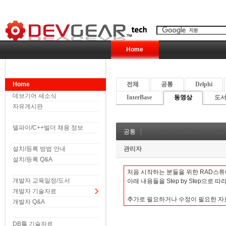
Home
Home
전체
공통
Delphi
데브기어 새소식
InterBase
동영상
도서 
자유게시판
델파이/C++빌더 채용 정보
공통
RAD스튜디오(델파이, C++빌더
설치/등록 방법 안내
관리자
설치/등록 Q&A
처음 시작하는 분들을 위한 RAD스튜
개발자 교육일정/도서
아래 내용들을 Step by Step으로 
개발자 기술자료
추가로 필요하거나 수정이 필
개발자 Q&A
DB툴 기술자료