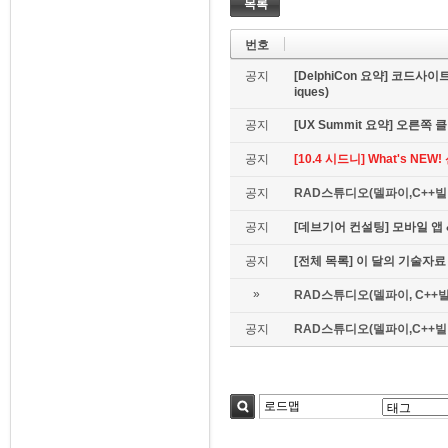
목록
번호
공지
[DelphiCon 요약] 코드사이트 
iques)
공지
[UX Summit 요약] 오른쪽 클릭은
공지
[10.4 시드니] What's NE
공지
RAD스튜디오(델파이,C++빌더
공지
[데브기어 컨설팅] 모바일 
공지
[전체 목록] 이 달의 기술자료
»
RAD스튜디오(델파이, C++빌
공지
RAD스튜디오(델파이,C++빌더)
검색