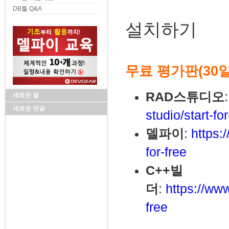
DB툴 Q&A
설치하기
무료 평가판(30
RAD스튜디오
새로운 글
새로운 덧글
studio/start-for
델파이
:
https:
for-free
C++빌
더
:
https://ww
free