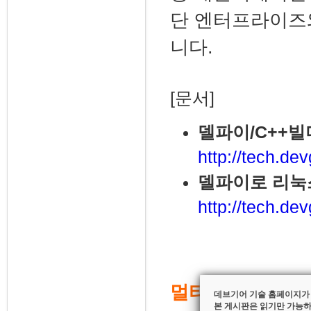
단 엔터프라이즈
니다.
[문서]
델파이/C++
http://tech.de
델파이로 리눅스
http://tech.de
멀티-디바이스 앱
데브기어 기술 홈페이지가
본 게시판은 읽기만 가능하