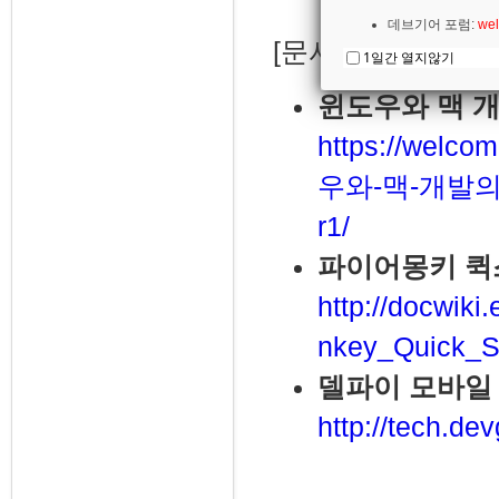
데브기어 포럼:
wel
[문서]
1일간 열지않기
윈도우와 맥 
https://welco
우와-맥-개발의
r1/
파이어몽키 퀵
http://docwik
nkey_Quick_St
델파이 모바일
http://tech.de