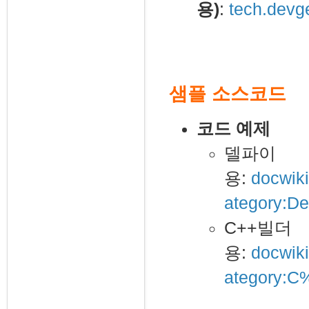
용)
:
tech.devg
샘플 소스코드
코드 예제
델파이
용:
docwik
ategory:De
C++빌더
용:
docwik
ategory: