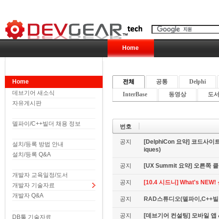
Home
Home
전체
공통
Delphi
데브기어 새소식
InterBase
동영상
도서 
자유게시판
델파이/C++빌더 채용 정보
번호
공지
[DelphiCon 요약] 코드사이트 
설치/등록 방법 안내
iques)
설치/등록 Q&A
공지
[UX Summit 요약] 오른쪽 클릭은
개발자 교육일정/도서
공지
[10.4 시드니] What's NE
개발자 기술자료
개발자 Q&A
공지
RAD스튜디오(델파이,C++빌더
공지
[데브기어 컨설팅] 모바일 
DB툴 기술자료