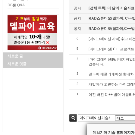
DB툴 Q&A
공지
[전체 목록] 이 달의 기술자료
공지
RAD스튜디오(델파이, C++빌
공지
RAD스튜디오(델파이,C++빌더)
6
[마이그레이션 사례] 워프비전(
5
[마이그레이션] C++프로젝트
새로운 글
4
[마이그레이션][팁] 배치파일
새로운 덧글
있습니다.
3
델파이 애플리케이션 현대화
2
개발자가 고민하는 마이그레이
1
이전 버전 C ++ 빌더 애플리
검색
데브기어 기술 홈페이지가