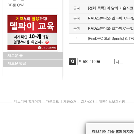
DB툴 Q&A
공지
[전체 목록] 이 달의 기술자료
공지
RAD스튜디오(델파이, C++빌
공지
RAD스튜디오(델파이,C++빌더)
1
[FireDAC Skill Sprints
새로운 글
새로운 덧글
검색
데브기어 홈페이지
다운로드
제품소개
회사소개
개인정보보호방침
데브기어 기술 홈페이지가