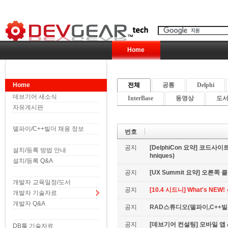
Home
Home
전체
공통
Delphi
데브기어 새소식
InterBase
동영상
도서 
자유게시판
델파이/C++빌더 채용 정보
번호
공지
[DelphiCon 요약] 코드사이트 
설치/등록 방법 안내
hniques)
설치/등록 Q&A
공지
[UX Summit 요약] 오른쪽 클릭은
개발자 교육일정/도서
공지
[10.4 시드니] What's NE
개발자 기술자료
개발자 Q&A
공지
RAD스튜디오(델파이,C++빌더
공지
[데브기어 컨설팅] 모바일 
DB툴 기술자료