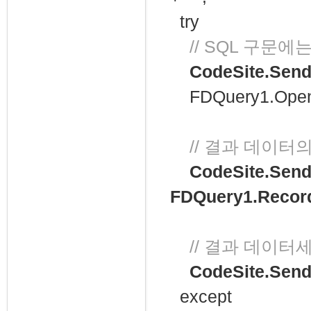
try
// SQL 구문에
CodeSite.Send
FDQuery1.Open
// 결과 데이터
CodeSite.Send
FDQuery1.Record
// 결과 데이터
CodeSite.Send
except