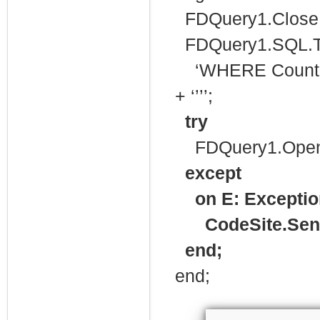
FDQuery1.Close
FDQuery1.SQL.Te
‘WHERE Country =
+ ‘’’’;
try
FDQuery1.Open
except
on E: Exceptio
CodeSite.SendE
end;
end;