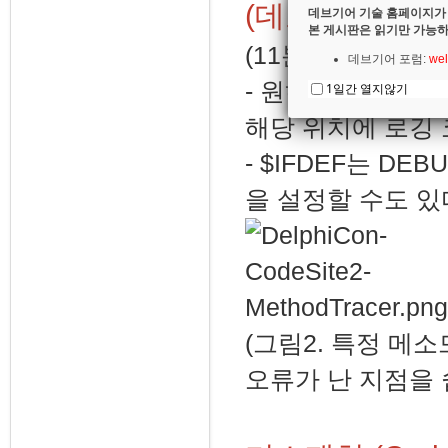
(데모) Metho
데브기어 기술 홈페이지가
본 게시판은 읽기만 가능하
(11분22초부터)
데브기어 포럼:
wel
- 원하는 메소드를 선
1일간 열지않기
해당 위치에 로깅 
- $IFDEF는 D
을 설정할 수도 있
(그림2. 특정 메
오류가 난 지점을 