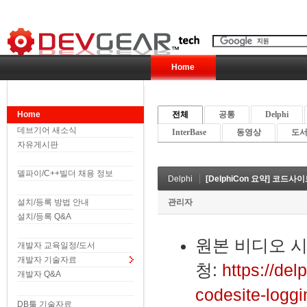
Home
Home
전체
공통
Delphi
데브기어 새소식
InterBase
동영상
도서 
자유게시판
델파이/C++빌더 채용 정보
Delphi
[DelphiCon 요약] 코드사이트 
설치/등록 방법 안내
관리자
설치/등록 Q&A
원본 비디오 
개발자 교육일정/도서
개발자 기술자료
청:
https://de
개발자 Q&A
codesite-loggi
DB툴 기술자료