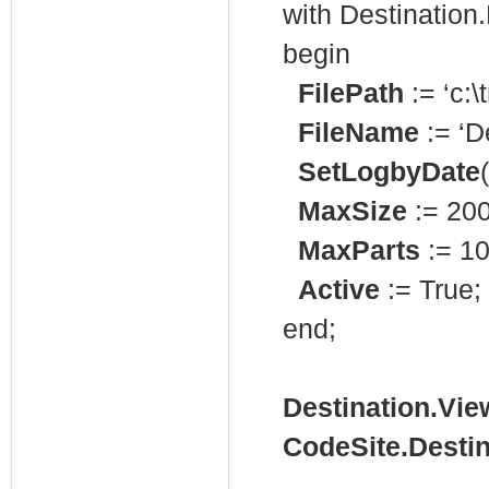
with Destination.
begin
FilePath
:= ‘c:\
FileName
:= ‘D
SetLogbyDate
MaxSize
:= 200
MaxParts
:= 10
Active
:= True;
end;
Destination.Vie
CodeSite.Destin