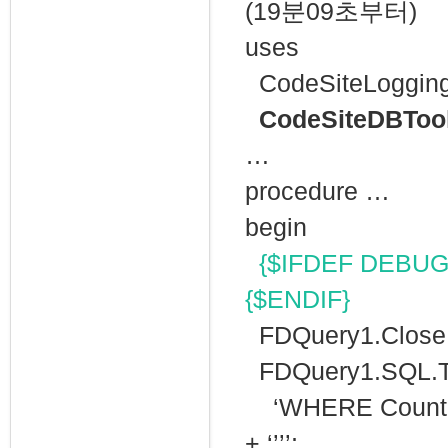
(19분09초부터)
uses
CodeSiteLogging
CodeSiteDBToo
…
procedure …
begin
{$IFDEF DEBUG}C
{$ENDIF}
FDQuery1.Close
FDQuery1.SQL.Te
‘WHERE Country =
+ ‘’’’;