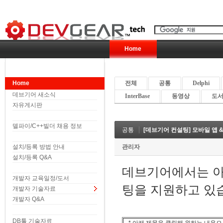
Home
Home
전체
공통
Delphi
데브기어 새소식
InterBase
동영상
도서 
자유게시판
델파이/C++빌더 채용 정보
공통
[데브기어 컨설팅] 모바일 앱
설치/등록 방법 안내
관리자
설치/등록 Q&A
데브기어에서는 아
개발자 교육일정/도서
팅을 지원하고 있
개발자 기술자료
개발자 Q&A
DB툴 기술자료