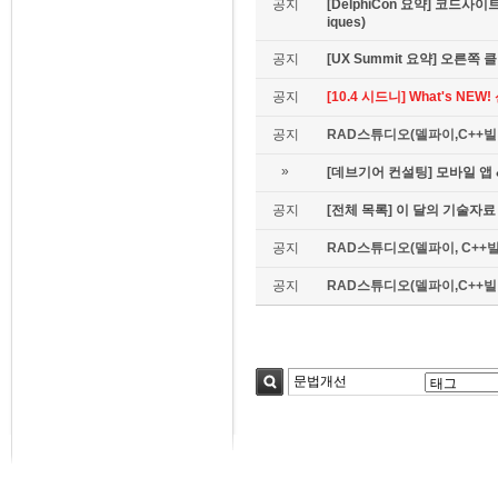
공지
[DelphiCon 요약] 코드사이트 
iques)
공지
[UX Summit 요약] 오른쪽 클릭은
공지
[10.4 시드니] What's NE
공지
RAD스튜디오(델파이,C++빌더
»
[데브기어 컨설팅] 모바일 
공지
[전체 목록] 이 달의 기술자료
공지
RAD스튜디오(델파이, C++빌
공지
RAD스튜디오(델파이,C++빌더)
검색