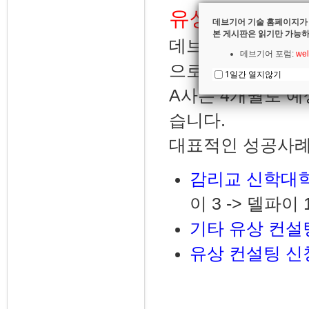
유상 컨설팅
데브기어 기술 홈페이지가
본 게시판은 읽기만 가능하
데브기어 마이그레
데브기어 포럼:
wel
으로 마이그레이션
1일간 열지않기
A사는 4개월로 
습니다.
대표적인 성공사례
감리교 신학대
이 3 -> 델파이
기타 유상 컨설
유상 컨설팅 신