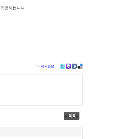
 적용해봅니다.
이 게시물을
Tw
M
Fa
De
itte
e2
ce
lici
r
da
bo
ou
y
ok
s
목록