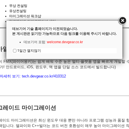
무상 컨설팅
유상컨설팅
마이그레이션 워크샵
업그레이드 마이그레이션 센터
데브기어 기술 홈페이지가 이전되었습니다.
본 게시판은 읽기만 가능하므로 다음 링크를 이용해 주시기 바랍니다.
데브기어 포럼:
welcome.devgear.co.kr
바일 앱 개발 또는 유지관리
1일간 열지않기
 FMX(파이어몽키)는 쉽게 배워 수준 높은 멀티-플랫폼 앱을 빠르게 개발할 
가! 안드로이드, iOS, 윈도우, 맥 앱을 단일 소스 코드에서 빌드합니다)
자세히 보기:
tech.devgear.co.kr/410312
그레이드 마이그레이션
레이드 마이그레이션은 최신 윈도우 대응 뿐만 아니라 프로그램 성능과 품질 
책입니다. 델파이와 C++빌더는 코드 버전 호환성이 매우 높아 마이그레이션 