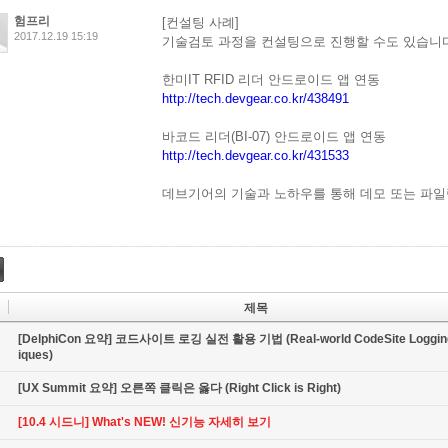
험프리
[컨설팅 사례]
2017.12.19 15:19
기술검토 과정을 컨설팅으로 진행할 수도 있습니다
한미IT RFID 리더 안드로이드 앱 연동
http://tech.devgear.co.kr/438491
바코드 리더(BI-07) 안드로이드 앱 연동
http://tech.devgear.co.kr/431533
데브기어의 기술과 노하우를 통해 데모 또는 파일
제목
[DelphiCon 요약] 코드사이트 로깅 실전 활용 기법 (Real-world CodeSite Loggin
iques)
[UX Summit 요약] 오른쪽 클릭은 옳다 (Right Click is Right)
[10.4 시드니] What's NEW! 신기능 자세히 보기