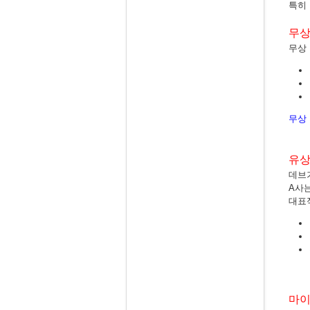
특히
무상
무상 
무상
유상
데브
A사
대표
마이