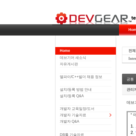
Hom
Home
전체
데브기어 새소식
Inte
자유게시판
델파이/C++빌더 채용 정보
공통
설치/등록 방법 안내
관리
설치/등록 Q&A
데브
개발자 교육일정/도서
*
개발자 기술자료
개발자 Q&A
1.
2.
DB툴 기술자료