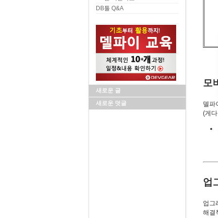
DB툴 Q&A
모
새로운 글
새로운 덧글
델파이
(게다
업
업그
해결