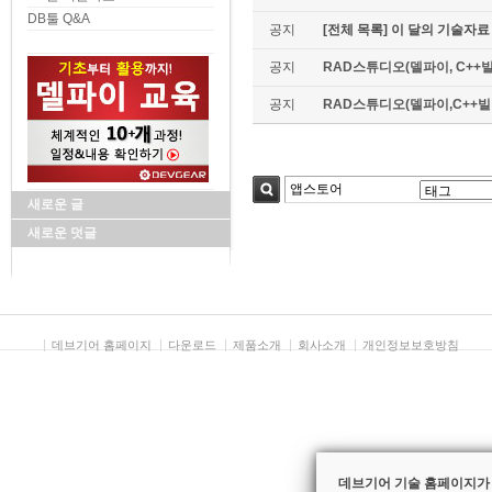
DB툴 Q&A
공지
[전체 목록] 이 달의 기술자료
공지
RAD스튜디오(델파이, C++빌
공지
RAD스튜디오(델파이,C++빌더)
새로운 글
검색
새로운 덧글
데브기어 홈페이지
다운로드
제품소개
회사소개
개인정보보호방침
데브기어 기술 홈페이지가