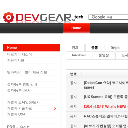
Home
Home
전체
공통
Delphi
데브기어 새소식
InterBase
동영상
도서 
자유게시판
델파이/C++빌더 채용 정보
번호
공지
[DelphiCon 요약] 코드사이트 
설치/등록 방법 안내
iques)
설치/등록 Q&A
공지
[UX Summit 요약] 오른쪽 클릭은
개발자 교육일정/도서
공지
[10.4 시드니] What's NE
개발자 기술자료
개발자 Q&A
공지
RAD스튜디오(델파이,C++빌더
공지
[데브기어 컨설팅] 모바일 
DB툴 기술자료