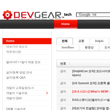
Home
Home
전체
공통
Delphi
데브기어 새소식
InterBase
동영상
도서 
자유게시판
델파이/C++빌더 채용 정보
번호
공지
[DelphiCon 요약] 코드사이트 
설치/등록 방법 안내
iques)
설치/등록 Q&A
공지
[UX Summit 요약] 오른쪽 클릭은
개발자 교육일정/도서
공지
[10.4 시드니] What's NE
개발자 기술자료
개발자 Q&A
공지
RAD스튜디오(델파이,C++빌더
공지
[데브기어 컨설팅] 모바일 
DB툴 기술자료