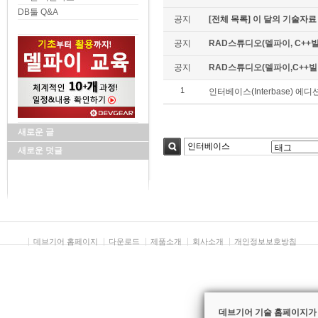
DB툴 Q&A
공지
[전체 목록] 이 달의 기술자료
공지
RAD스튜디오(델파이, C++빌
공지
RAD스튜디오(델파이,C++빌더)
1
인터베이스(Interbase) 에디
새로운 글
새로운 덧글
검색
데브기어 홈페이지
다운로드
제품소개
회사소개
개인정보보호방침
데브기어 기술 홈페이지가