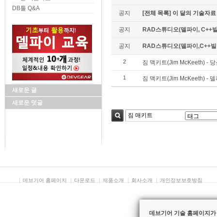
DB툴 Q&A
공지
[전체 목록] 이 달의 기술자료
공지
RAD스튜디오(델파이, C++빌
공지
RAD스튜디오(델파이,C++빌더)
2
짐 맥키트(Jim McKeeth) 
1
짐 맥키트(Jim McKeeth) 
새로운 글
새로운 덧글
검색
데브기어 홈페이지
다운로드
제품소개
회사소개
개인정보보호방침
데브기어 기술 홈페이지가