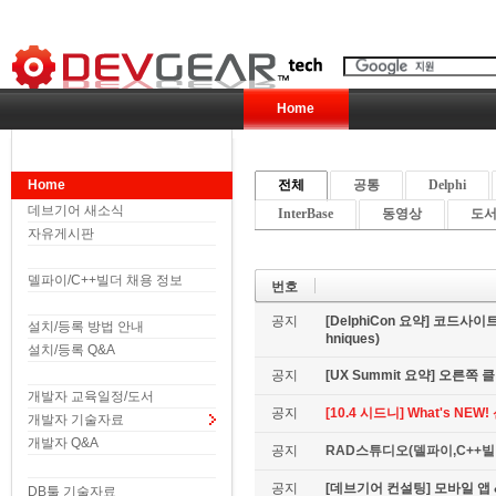
Home
Home
전체
공통
Delphi
데브기어 새소식
InterBase
동영상
도서 
자유게시판
델파이/C++빌더 채용 정보
번호
공지
[DelphiCon 요약] 코드사이트 
설치/등록 방법 안내
hniques)
설치/등록 Q&A
공지
[UX Summit 요약] 오른쪽 클릭은
개발자 교육일정/도서
공지
[10.4 시드니] What's NE
개발자 기술자료
개발자 Q&A
공지
RAD스튜디오(델파이,C++빌더
공지
[데브기어 컨설팅] 모바일 
DB툴 기술자료