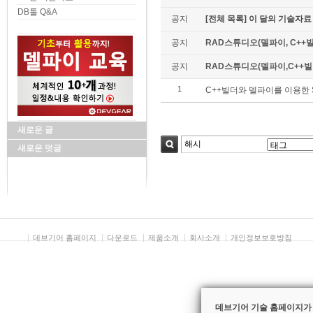
DB툴 Q&A
공지
[전체 목록] 이 달의 기술자료
공지
RAD스튜디오(델파이, C++빌
공지
RAD스튜디오(델파이,C++빌더)
1
C++빌더와 델파이를 이용한 
새로운 글
새로운 덧글
검색
데브기어 홈페이지
다운로드
제품소개
회사소개
개인정보보호방침
데브기어 기술 홈페이지가