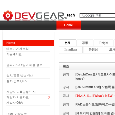
Home
Home
전체
공통
Delphi
데브기어 새소식
InterBase
동영상
도서 
자유게시판
델파이/C++빌더 채용 정보
번호
공지
[DelphiCon 요약] 코드사이트 
설치/등록 방법 안내
iques)
설치/등록 Q&A
공지
[UX Summit 요약] 오른쪽 클릭은
개발자 교육일정/도서
공지
[10.4 시드니] What's NE
개발자 기술자료
개발자 Q&A
공지
RAD스튜디오(델파이,C++빌더
공지
[데브기어 컨설팅] 모바일 
DB툴 기술자료