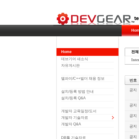
Hom
Home
전체
데브기어 새소식
Inte
자유게시판
델파이/C++빌더 채용 정보
번호
공지
설치/등록 방법 안내
설치/등록 Q&A
공지
개발자 교육일정/도서
공지
개발자 기술자료
개발자 Q&A
공지
공지
DB툴 기술자료