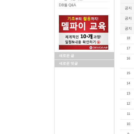
DB툴 Q&A
공지
공지
공지
18
17
새로운 글
16
새로운 덧글
15
14
13
12
11
10