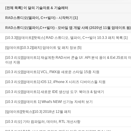
[전체 목록] 이 달의 기술자료 & 기술레터
RAD스튜디오(델파이, C++빌더) - 시작하기
[1]
RAD스튜디오(델파이,C++빌더) - 모바일 앱 개발 사례 (2020년 11월 업데이트 됨)
[10.3.3][업데이트][핫픽스] RAD 스튜디오, 델파이, C++빌더 10.3.3 패치 목록
[1]
[업데이트][10.3.2][패치] 업데이트 및 패치 정보
[5]
[10.3 리오][업데이트1] 재설계한 RAD서버 콘솔 UI : API 분석 용이 & Ext JS로의
이션 지원
[10.3 리오][업데이트1] VCL, FMX용 새로운 스타일 15종 지원
[10.3 리오][업데이트1] iOS 12, iPhone X 시리즈 디바이스들 지원
[10.3 리오][업데이트1] 새로운 IDE 생산성 도구: 북마크 & 탐색기
[10.3 리오][업데이트 1] What's NEW! 신기능 자세히 보기
[업데이트][핫픽스][10.3] 2018년 12월 패치
[10.3 리오] 기타 컴파일러, 데이터, RTL 개선사항