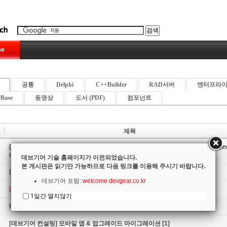
e
공통
Delphi
C++Builder
RAD서버
엔터프라
rBase
동영상
도서 (PDF)
컴포넌트
제목
[DelphiCon 요약] 코드사이트 로깅 실전 활용 기법 (Real-world CodeSite Loggin
iques)
데브기어 기술 홈페이지가 이전되었습니다.
본 게시판은 읽기만 가능하므로 다음 링크를 이용해 주시기 바랍니다.
[UX Summit 요약] 오른쪽 클릭은 옳다 (Right Click is Right)
데브기어 포럼:
welcome.devgear.co.kr
[10.4 시드니] What's NEW! 신기능 자세히 보기
1일간 열지않기
RAD스튜디오(델파이,C++빌더) - 고객 사례 목록
[데브기어 컨설팅] 모바일 앱 & 업그레이드 마이그레이션
[1]