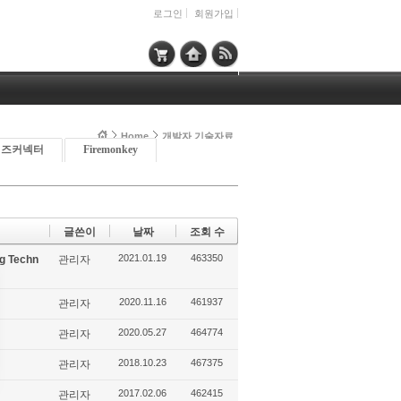
로그인
회원가입
Home
개발자 기술자료
이즈커넥터
Firemonkey
글쓴이
날짜
조회 수
2021.01.19
463350
g Techn
관리자
2020.11.16
461937
관리자
2020.05.27
464774
관리자
2018.10.23
467375
관리자
2017.02.06
462415
관리자