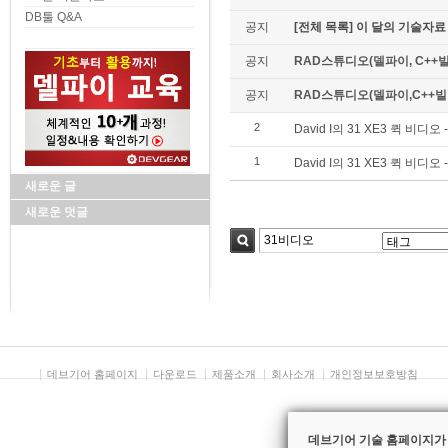
DB툴 Q&A
공지
[전체 목록] 이 달의 기술자료
공지
RAD스튜디오(델파이, C++빌
공지
RAD스튜디오(델파이,C++빌더)
2
David I의 31 XE3 퀵 
1
David I의 31 XE3 퀵 비
새로운 글
새로운 덧글
검색
데브기어 홈페이지
다운로드
제품소개
회사소개
개인정보보호방침
데브기어 기술 홈페이지가