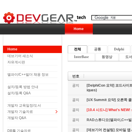
Home
Home
전체
공통
Delphi
데브기어 새소식
InterBase
동영상
도서 
자유게시판
델파이/C++빌더 채용 정보
번호
공지
[DelphiCon 요약] 코드사이트 
설치/등록 방법 안내
iques)
설치/등록 Q&A
공지
[UX Summit 요약] 오른쪽 클릭은
개발자 교육일정/도서
공지
[10.4 시드니] What's NE
개발자 기술자료
개발자 Q&A
공지
RAD스튜디오(델파이,C++빌더
공지
[데브기어 컨설팅] 모바일 
DB툴 기술자료