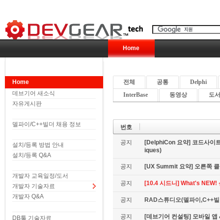
Home
Home
전체
공통
Delphi
데브기어 새소식
InterBase
동영상
도서 
자유게시판
델파이/C++빌더 채용 정보
번호
공지
[DelphiCon 요약] 코드사이트 
설치/등록 방법 안내
iques)
설치/등록 Q&A
공지
[UX Summit 요약] 오른쪽 클릭은
개발자 교육일정/도서
공지
[10.4 시드니] What's NE
개발자 기술자료
개발자 Q&A
공지
RAD스튜디오(델파이,C++빌더
공지
[데브기어 컨설팅] 모바일 
DB툴 기술자료