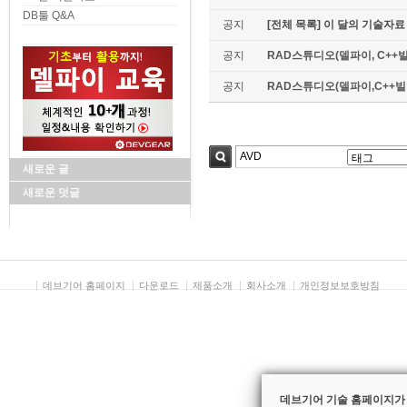
DB툴 Q&A
공지
[전체 목록] 이 달의 기술자료
공지
RAD스튜디오(델파이, C++빌
공지
RAD스튜디오(델파이,C++빌더)
새로운 글
검색
새로운 덧글
데브기어 홈페이지
다운로드
제품소개
회사소개
개인정보보호방침
데브기어 기술 홈페이지가