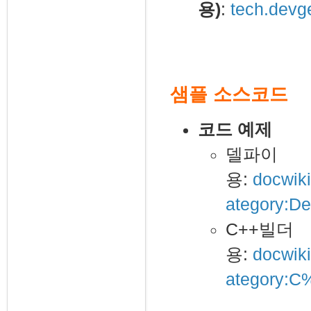
용)
:
tech.devg
샘플 소스코드
코드 예제
델파이
용:
docwik
ategory:De
C++빌더
용:
docwik
ategory: