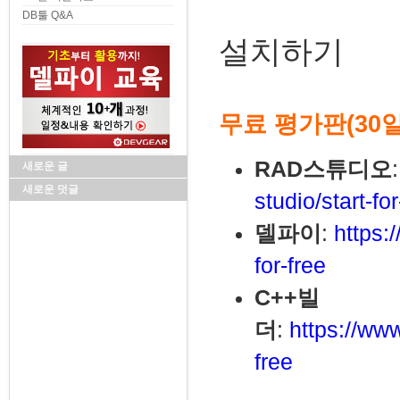
DB툴 Q&A
설치하기
무료 평가판(30
RAD스튜디오
새로운 글
새로운 덧글
studio/start-for
델파이
:
https:
for-free
C++빌
더
:
https://ww
free