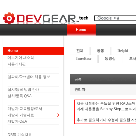
Home
Home
전체
공통
Delphi
데브기어 새소식
InterBase
동영상
도서 
자유게시판
델파이/C++빌더 채용 정보
공통
RAD스튜디오(델파이, C++빌더
설치/등록 방법 안내
관리자
설치/등록 Q&A
처음 시작하는 분들을 위한 RAD스튜
개발자 교육일정/도서
아래 내용들을 Step by Step으로 
개발자 기술자료
추가로 필요하거나 수정이 필
개발자 Q&A
DB툴 기술자료