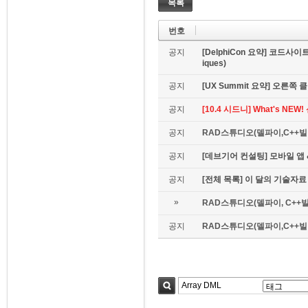
목록
번호
공지
[DelphiCon 요약] 코드사이트 
iques)
공지
[UX Summit 요약] 오른쪽 클릭은
공지
[10.4 시드니] What's NE
공지
RAD스튜디오(델파이,C++빌더
공지
[데브기어 컨설팅] 모바일 
공지
[전체 목록] 이 달의 기술자료
»
RAD스튜디오(델파이, C++빌
공지
RAD스튜디오(델파이,C++빌더)
검색