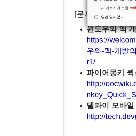
데브기어 포럼:
wel
[문서]
1일간 열지않기
윈도우와 맥 
https://welco
우와-맥-개발의
r1/
파이어몽키 퀵
http://docwik
nkey_Quick_St
델파이 모바일
http://tech.de