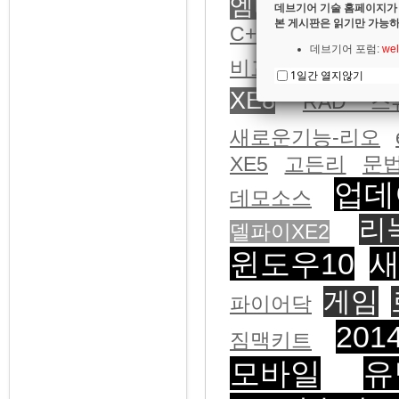
엠바카데로_Featu
데브기어 기술 홈페이지가
본 게시판은 읽기만 가능하
C++Builder
데이
데브기어 포럼:
wel
현대화
비교
A
1일간 열지않기
XE8
RAD 
새로운기능-리오
XE5
고든리
문
업데
데모소스
리
델파이XE2
윈도우10
새
게임
파이어닥
20
짐맥키트
모바일
유