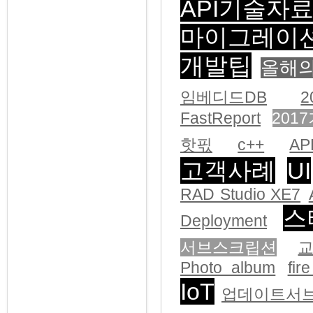
API기술자
마이그레이
개발팁
올해
임베디드DB
2
FastReport
201
핫픿
c++
AP
고객사례
UI
RAD Studio XE7
스
Deployment
서브스크립션
Photo album
fir
IoT
업데이트서