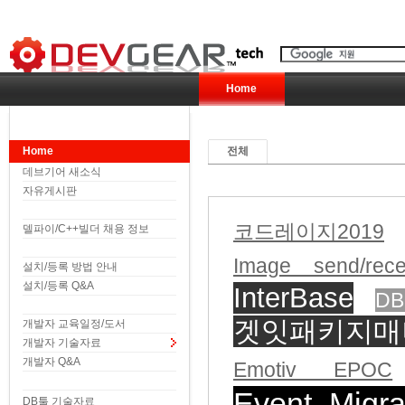
Home
Home
전체
데브기어 새소식
자유게시판
코드레이지2019
델파이/C++빌더 채용 정보
Image send/rece
설치/등록 방법 안내
설치/등록 Q&A
InterBase
D
겟잇패키지매
개발자 교육일정/도서
개발자 기술자료
개발자 Q&A
Emotiv EPOC
Event_Migra
DB툴 기술자료