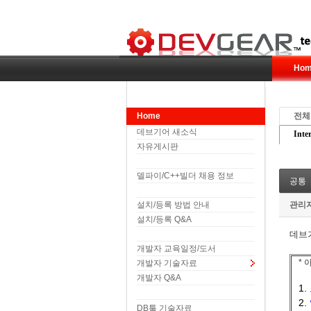
Hom
Home
전체
데브기어 새소식
Inte
자유게시판
델파이/C++빌더 채용 정보
공통
설치/등록 방법 안내
관리
설치/등록 Q&A
데브
개발자 교육일정/도서
*
개발자 기술자료
개발자 Q&A
1.
2.
DB툴 기술자료