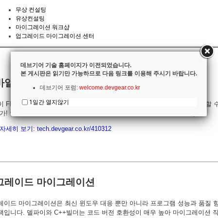
무상 컨설팅
유상컨설팅
마이그레이션 워크샵
업그레이드 마이그레이션 센터
데브기어 기술 홈페이지가 이전되었습니다.
본 게시판은 읽기만 가능하므로 다음 링크를 이용해 주시기 바랍니다.
바일 앱 개발 또는 유지관리
데브기어 포럼:
welcome.devgear.co.kr
1일간 열지않기
 FMX(파이어몽키)는 쉽게 배워 수준 높은 멀티-플랫폼 앱을 빠르게 개발할 
가! 안드로이드, iOS, 윈도우, 맥 앱을 단일 소스 코드에서 빌드합니다)
자세히 보기:
tech.devgear.co.kr/410312
그레이드 마이그레이션
레이드 마이그레이션은 최신 윈도우 대응 뿐만 아니라 프로그램 성능과 품질 
책입니다. 델파이와 C++빌더는 코드 버전 호환성이 매우 높아 마이그레이션 