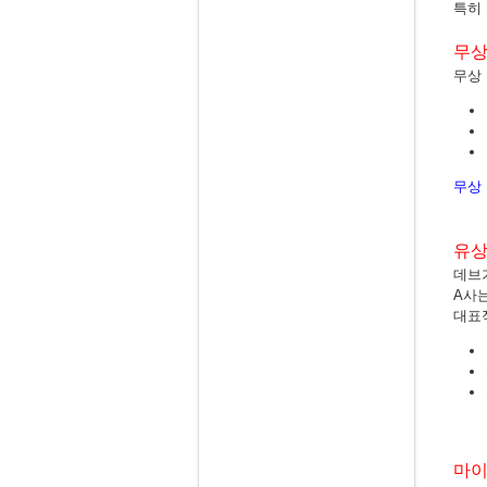
특히
무상
무상 
무상
유상
데브
A사
대표
마이