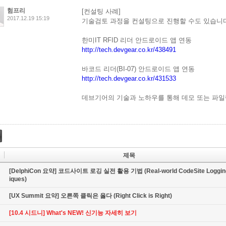
험프리
[컨설팅 사례]
2017.12.19 15:19
기술검토 과정을 컨설팅으로 진행할 수도 있습니다
한미IT RFID 리더 안드로이드 앱 연동
http://tech.devgear.co.kr/438491
바코드 리더(BI-07) 안드로이드 앱 연동
http://tech.devgear.co.kr/431533
데브기어의 기술과 노하우를 통해 데모 또는 파일
제목
[DelphiCon 요약] 코드사이트 로깅 실전 활용 기법 (Real-world CodeSite Loggin
iques)
[UX Summit 요약] 오른쪽 클릭은 옳다 (Right Click is Right)
[10.4 시드니] What's NEW! 신기능 자세히 보기