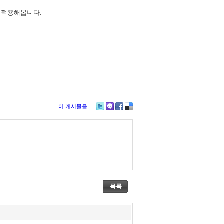
 적용해봅니다.
이 게시물을
Tw
M
Fa
De
itte
e2
ce
lici
r
da
bo
ou
y
ok
s
목록