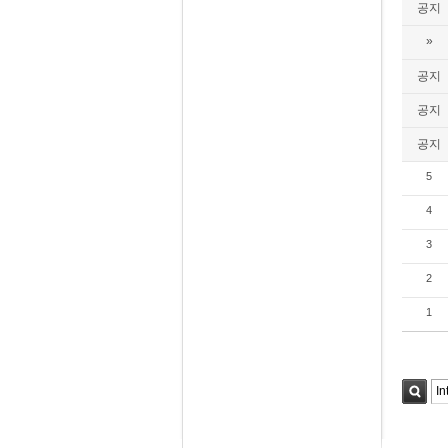
공지
»
공지
공지
공지
5
4
3
2
1
검색