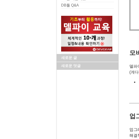
DB툴 Q&A
모
새로운 글
새로운 덧글
델파이
(게다
업
업그
해결