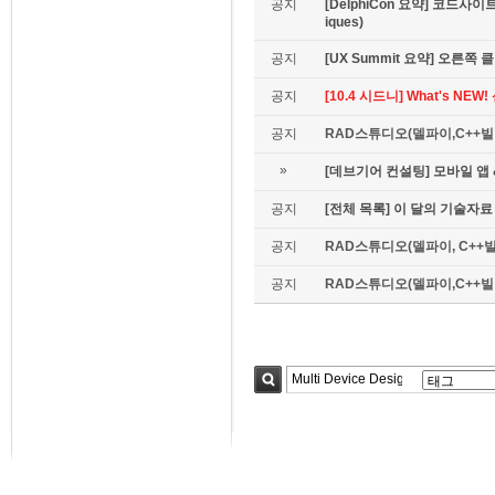
공지
[DelphiCon 요약] 코드사이트 
iques)
공지
[UX Summit 요약] 오른쪽 클릭은
공지
[10.4 시드니] What's NE
공지
RAD스튜디오(델파이,C++빌더
»
[데브기어 컨설팅] 모바일 
공지
[전체 목록] 이 달의 기술자료
공지
RAD스튜디오(델파이, C++빌
공지
RAD스튜디오(델파이,C++빌더)
검색