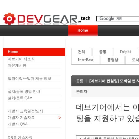
Home
Home
전체
공통
Delphi
데브기어 새소식
InterBase
동영상
도서 
자유게시판
델파이/C++빌더 채용 정보
공통
[데브기어 컨설팅] 모바일 앱
설치/등록 방법 안내
관리자
설치/등록 Q&A
데브기어에서는 아
개발자 교육일정/도서
팅을 지원하고 있
개발자 기술자료
개발자 Q&A
DB툴 기술자료