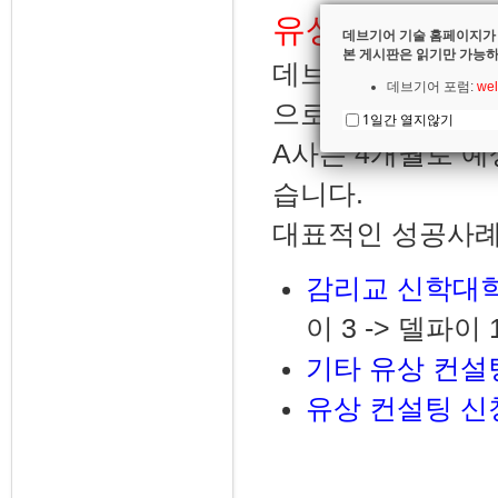
유상 컨설팅
데브기어 기술 홈페이지가
본 게시판은 읽기만 가능하
데브기어 마이그레
데브기어 포럼:
wel
으로 마이그레이션
1일간 열지않기
A사는 4개월로 
습니다.
대표적인 성공사례
감리교 신학대
이 3 -> 델파이
기타 유상 컨설
유상 컨설팅 신