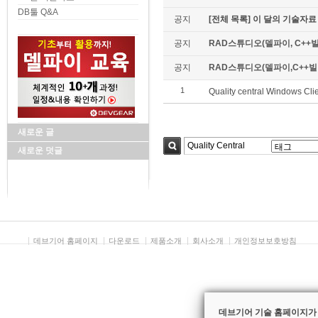
DB툴 Q&A
공지
[전체 목록] 이 달의 기술자료
공지
RAD스튜디오(델파이, C++빌
공지
RAD스튜디오(델파이,C++빌더)
1
Quality central Windows 
새로운 글
새로운 덧글
검색
데브기어 홈페이지
다운로드
제품소개
회사소개
개인정보보호방침
데브기어 기술 홈페이지가