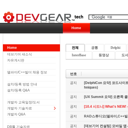
Home
Home
전체
공통
Delphi
데브기어 새소식
InterBase
동영상
도서 
자유게시판
델파이/C++빌더 채용 정보
번호
공지
[DelphiCon 요약] 코드사이트 
설치/등록 방법 안내
hniques)
설치/등록 Q&A
공지
[UX Summit 요약] 오른쪽 클릭은
개발자 교육일정/도서
공지
[10.4 시드니] What's NE
개발자 기술자료
개발자 Q&A
공지
RAD스튜디오(델파이,C++빌더
공지
[데브기어 컨설팅] 모바일 
DB툴 기술자료